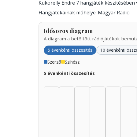
Kukorelly Endre 7 hangjáték készítésében
Hangjátékainak műhelye: Magyar Rádió.
Idősoros diagram
A diagram a betöltött rádiójátékok bemutat
5 évenkénti összesítés
10 évenkénti össz
Szerző
Színész
5 évenkénti összesítés