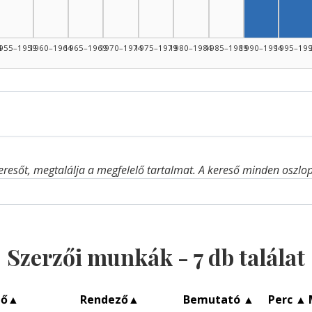
Szerző, 1
Sze
4
955–1959
1960–1964
1965–1969
1970–1974
1975–1979
1980–1984
1985–1989
1990–1994
1995–19
eresőt, megtalálja a megfelelő tartalmat. A kereső minden oszlop 
Szerzői munkák -
7
db találat
ző
▲
Rendező
▲
Bemutató
▲
Perc
▲