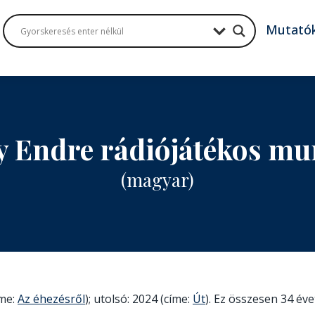
Mutató
y Endre rádiójátékos m
(magyar)
íme:
Az éhezésről
); utolsó: 2024 (címe:
Út
). Ez összesen 34 évet