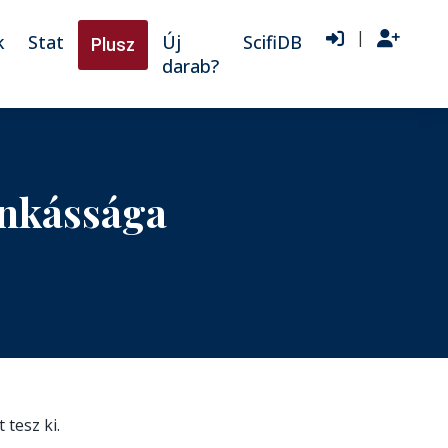
|
k
Stat
Új
ScifiDB
Plusz
darab?
unkássága
 tesz ki.