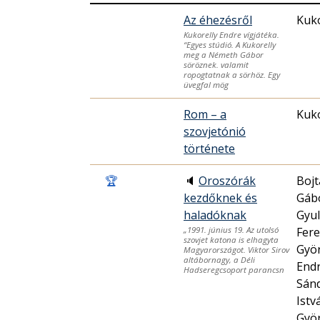
Az éhezésről
Kuko
Kukorelly Endre vígjátéka.
“Egyes stúdió. A Kukorelly
meg a Németh Gábor
söröznek. valamit
ropogtatnak a sörhöz. Egy
üvegfal mög
Rom – a
Kuko
szovjetónió
története
🏆
🔈
Oroszórák
Bojt
kezdőknek és
Gábo
haladóknak
Gyul
Fere
„1991. június 19. Az utolsó
szovjet katona is elhagyta
Györ
Magyarországot. Viktor Sirov
altábornagy, a Déli
Endr
Hadseregcsoport parancsn
Sán
Istv
Györ