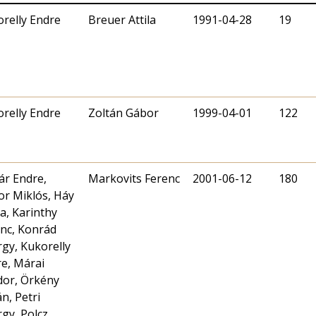
relly Endre
Breuer Attila
1991-04-28
19
relly Endre
Zoltán Gábor
1999-04-01
122
ár Endre,
Markovits Ferenc
2001-06-12
180
r Miklós, Háy
a, Karinthy
nc, Konrád
gy, Kukorelly
e, Márai
dor, Örkény
án, Petri
gy, Polcz