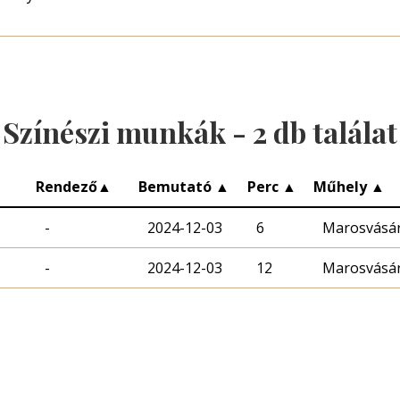
Színészi munkák -
2
db találat
Rendező
▲
Bemutató
▲
Perc
▲
Műhely
▲
-
2024-12-03
6
Marosvásár
-
2024-12-03
12
Marosvásár