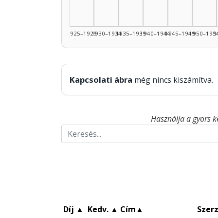
1925–1929
1930–1934
1935–1939
1940–1944
1945–1949
1950–195
1
Kapcsolati ábra
még nincs kiszámítva.
Használja a gyors k
Díj
▲
Kedv.
▲
Cím
▲
Szer