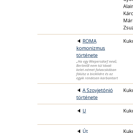
Alai
Káro
Mári
Zsu
🔈
ROMA
Kuko
komonizmus
története
„Ha egy Wiepersdorf nevű,
Berlintől nem túl távoli
kelet-német falvacskában
fölülsz a biciklidre és az
egyik rendesen karbantart
🔈
A Szovjetónió
Kuko
története
🔈
U
Kuko
🔈
Út
Kuko