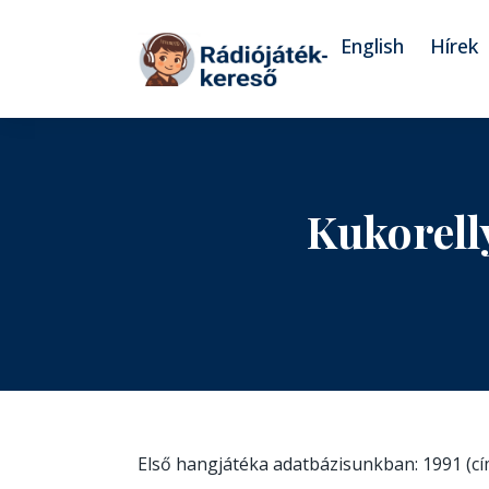
Tovább a navigációhoz
Tovább a tartalomhoz
English
Hírek
Kukorell
Első hangjátéka adatbázisunkban: 1991 (c