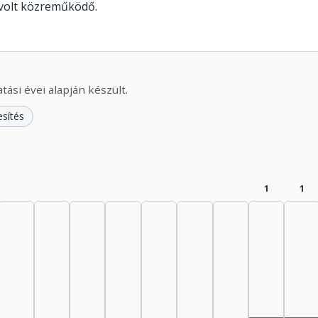
 volt közreműködő.
ási évei alapján készült.
esítés
1
1