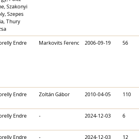
ne, Szakonyi
ly, Szepes
a, Thury
zsa
relly Endre
Markovits Ferenc
2006-09-19
56
relly Endre
Zoltán Gábor
2010-04-05
110
relly Endre
-
2024-12-03
6
relly Endre
-
2024-12-03
12