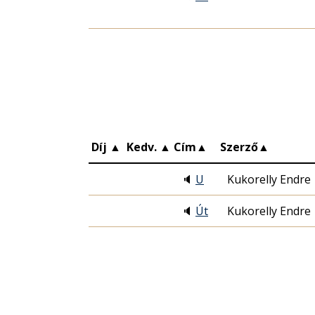
Díj
▲
Kedv.
▲
Cím
▲
Szerző
▲
🔈
U
Kukorelly Endre
🔈
Út
Kukorelly Endre