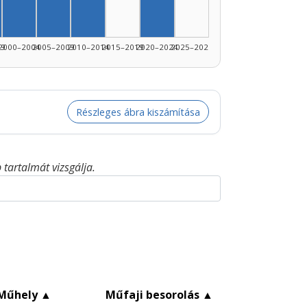
Szerző, 2020–2024: 2
990–1994: 1
rző, 1995–1999: 1
Szerző, 2000–2004: 1
Szerző, 2005–2009: 1
Szerző, 2010–2014: 1
99
2000–2004
2005–2009
2010–2014
2015–2019
2020–2024
2025–2026
Részleges ábra kiszámítása
tartalmát vizsgálja.
Műhely
▲
Műfaji besorolás
▲