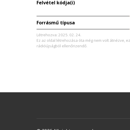
Felvétel kódja(i)
Forrásmű típusa
Létrehozva: 2025. 02. 24.
Ez az oldal létrehozása óta még nem volt átnézve, e
rádióújságból ellenőrizendő.