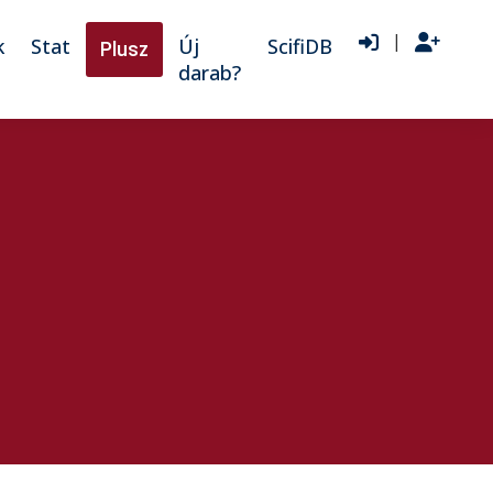
|
k
Stat
Új
ScifiDB
Plusz
darab?