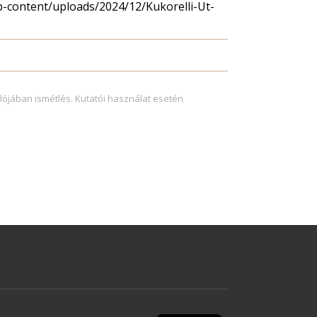
p-content/uploads/2024/12/Kukorelli-Ut-
lójában ismétlés. Kutatói használat esetén