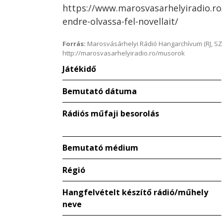
https://www.marosvasarhelyiradio.r
endre-olvassa-fel-novellait/
Forrás:
Marosvásárhelyi Rádió Hangarchívum (RJ, SZ
http://marosvasarhelyiradio.ro/musorok
Játékidő
Bemutató dátuma
Rádiós műfaji besorolás
Bemutató médium
Régió
Hangfelvételt készítő rádió/műhely
neve