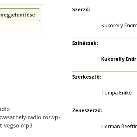
Szerző:
 megjelenítése
Kukorelly Endr
Színészek:
Kukorelly Endr
Szerkesztő:
Tompa Enikő
ádió
Zeneszerző:
svasarhelyiradio.ro/wp-
Ut-vegso.mp3
Herman Beefti