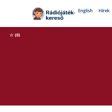
Tovább a navigációhoz
Tovább a tartalomhoz
English
Hírek
0