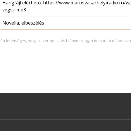
Hangfájl elérhető: https://www.marosvasarhelyiradio.ro/w
vegso.mp3
Novella, elbeszélés
zért lehetséges, hogy a szereposztás hiányos vagy a bemutató dátuma va