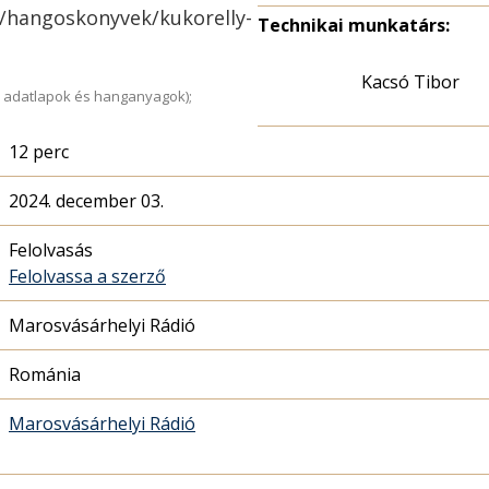
o/hangoskonyvek/kukorelly-
Technikai munkatárs:
Kacsó Tibor
 adatlapok és hanganyagok);
12 perc
2024. december 03.
Felolvasás
Felolvassa a szerző
Marosvásárhelyi Rádió
Románia
Marosvásárhelyi Rádió