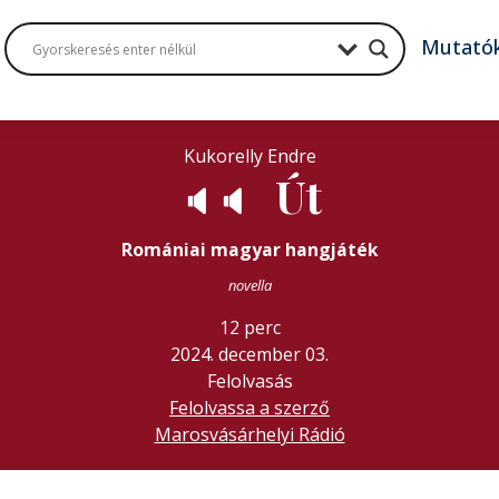
Mutató
Kukorelly Endre
Út
🔈
🔈
Romániai magyar hangjáték
novella
12 perc
2024. december 03.
Felolvasás
Felolvassa a szerző
Marosvásárhelyi Rádió