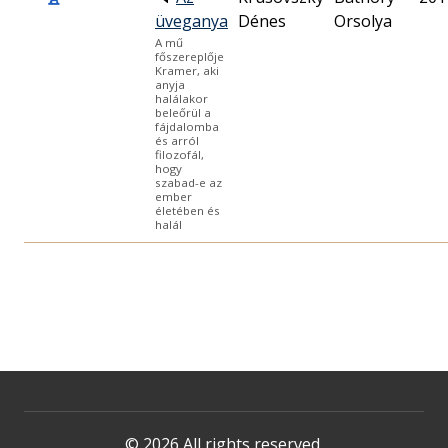
üveganya
Dénes
Orsolya
A mű
főszereplője
Kramer, aki
anyja
halálakor
beleőrül a
fájdalomba
és arról
filozofál,
hogy
szabad-e az
ember
életében és
halál
© 2026 All rights reserved.