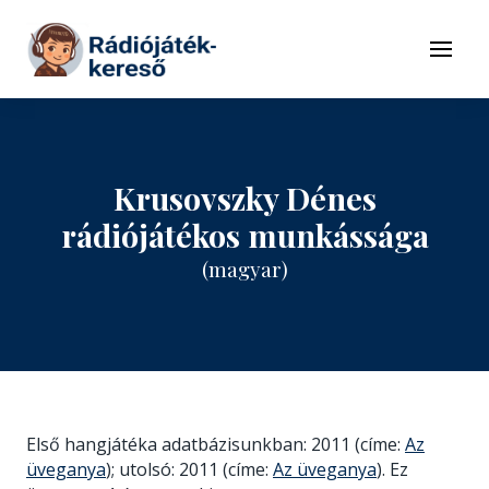
Tovább a navigációhoz
Tovább a tartalomhoz
Menü
Krusovszky Dénes
rádiójátékos munkássága
(magyar)
Első hangjátéka adatbázisunkban: 2011 (címe:
Az
üveganya
); utolsó: 2011 (címe:
Az üveganya
). Ez