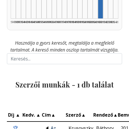
1925–1929
1930–1934
1935–1939
1940–1944
1945–1949
1950–1954
1955–1959
1960–1964
1965–1969
1970–1974
1975–1979
1980–1984
1985–1989
1990–1994
1995–1999
2000–2004
2005–2009
2010–2014
2015–2019
2020–2024
2025–2026
Használja a gyors keresőt, megtalálja a megfelelő
tartalmat. A kereső minden oszlop tartalmát vizsgálja.
Szerzői munkák -
1
db találat
Díj
▲
Kedv.
▲
Cím
▲
Szerző
▲
Rendező
▲
Bem
🏆
🔈
Az
Krusovszky
Báthory
201