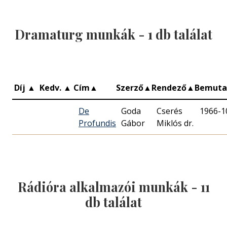
Dramaturg munkák -
1
db találat
Díj
▲
Kedv.
▲
Cím
▲
Szerző
▲
Rendező
▲
Bemut
De
Goda
Cserés
1966-1
Profundis
Gábor
Miklós dr.
Rádióra alkalmazói munkák -
11
db találat