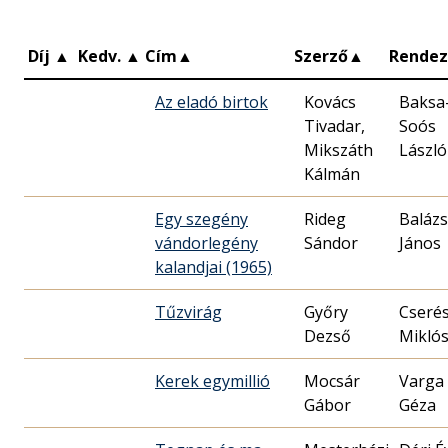
Díj
▲
Kedv.
▲
Cím
▲
Szerző
▲
Rende
Az eladó birtok
Kovács
Baksa
Tivadar,
Soós
Mikszáth
László
Kálmán
Egy szegény
Rideg
Balázs
vándorlegény
Sándor
János
kalandjai (1965)
Tűzvirág
Győry
Cseré
Dezső
Miklós
Kerek egymillió
Mocsár
Varga
Gábor
Géza