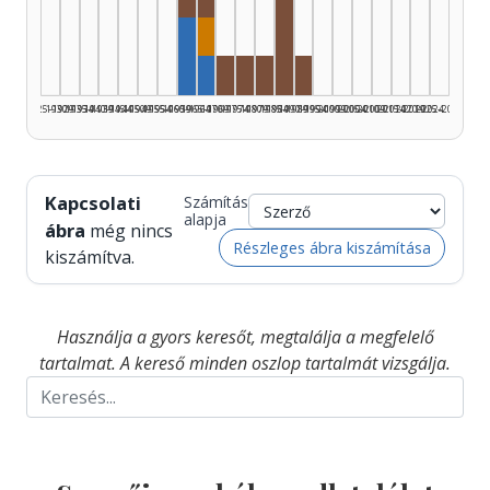
Rádióra alkalmazó, 1960–1964: 1
Rádióra alkalmazó, 1985–
Dramaturg, 1965–1969: 1
Szerző, 1960–1964: 2
Szerző, 1965–1969: 1
Rádióra alkalmazó, 1970–1974: 
Rádióra alkalmazó, 1975–1979
Rádióra alkalmazó, 1980–19
Rádióra alkalmazó, 19
1925–1929
1930–1934
1935–1939
1940–1944
1945–1949
1950–1954
1955–1959
1960–1964
1965–1969
1970–1974
1975–1979
1980–1984
1985–1989
1990–1994
1995–1999
2000–2004
2005–2009
2010–2014
2015–2019
2020–2024
2025–2026
Kapcsolati
Számítás
alapja
ábra
még nincs
Részleges ábra kiszámítása
kiszámítva.
Használja a gyors keresőt, megtalálja a megfelelő
tartalmat. A kereső minden oszlop tartalmát vizsgálja.