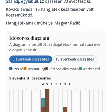
Szaladj, egylábú!
). Ez összesen 30 évet tesz ki.
Kovács Tivadar 15 hangjáték készítésében volt
közreműködő.
Hangjátékainak műhelye: Magyar Rádió.
Idősoros diagram
A diagram a betöltött rádiójátékok bemutatási évei
alapján készült.
5 évenkénti összesítés
10 évenkénti összesítés
Szerző
Dramaturg
Rádióra alkalmazó
Szerkesztő
5 évenkénti összesítés
4
5
1
1
1
3
1
Rádióra alkalmazó, 1965–1969: 3
Szerkesztő, 1960–1964: 1