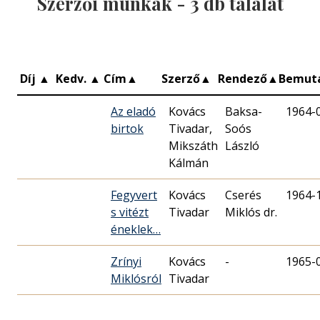
Szerzői munkák -
3
db találat
Díj
▲
Kedv.
▲
Cím
▲
Szerző
▲
Rendező
▲
Bemut
Az eladó
Kovács
Baksa-
1964-
birtok
Tivadar,
Soós
Mikszáth
László
Kálmán
Fegyvert
Kovács
Cserés
1964-
s vitézt
Tivadar
Miklós dr.
éneklek…
Zrínyi
Kovács
-
1965-
Miklósról
Tivadar