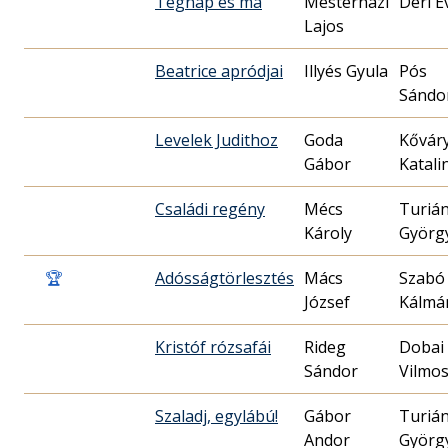
Tegnap és ma
Mesterházi
Déri É
Lajos
Beatrice apródjai
Illyés Gyula
Pós
Sándo
Levelek Judithoz
Goda
Kővár
Gábor
Katali
Családi regény
Mécs
Turiá
Károly
Györg
🏆
Adósságtörlesztés
Mács
Szabó
József
Kálmá
Kristóf rózsafái
Rideg
Dobai
Sándor
Vilmo
Szaladj, egylábú!
Gábor
Turiá
Andor
Györg