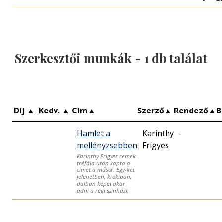
Szerkesztői munkák -
1
db találat
Díj
▲
Kedv.
▲
Cím
▲
Szerző
▲
Rendező
▲
B
Hamlet a
Karinthy
-
mellényzsebben
Frigyes
Karinthy Frigyes remek
tréfája után kapta a
cimet a műsor. Egy-két
jelenetben, krokiban,
dalban képet akar
adni a régi színházi,