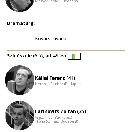
Magyar Rádió (Budapest)
Dramaturg:
Kovács Tivadar
Színészek:
(6 fő, átl. 45 év)
Életkori
eloszlás
nagyítása
Kállai Ferenc (41)
Nemzeti Színház (Budapest)
Latinovits Zoltán (35)
Vígszínház (Budapest)
Thália Színház (Budapest)