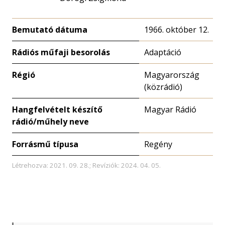
Bemutató dátuma
1966. október 12.
Rádiós műfaji besorolás
Adaptáció
Régió
Magyarország
(közrádió)
Hangfelvételt készítő
Magyar Rádió
rádió/műhely neve
Forrásmű típusa
Regény
Létrehozva: 2021. 09. 28.; Revíziók: 2024. 04. 05.