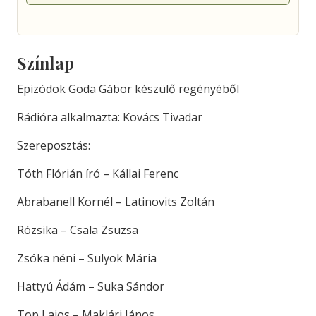
Színlap
Epizódok Goda Gábor készülő regényéből
Rádióra alkalmazta: Kovács Tivadar
Szereposztás:
Tóth Flórián író – Kállai Ferenc
Abrabanell Kornél – Latinovits Zoltán
Rózsika – Csala Zsuzsa
Zsóka néni – Sulyok Mária
Hattyú Ádám – Suka Sándor
Top Lajos – Maklári János