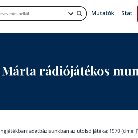
Mutatók
Stat
Márta rádiójátékos mu
hangjátékban; adatbázisunkban az utolsó játéka: 1970 (címe: