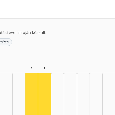
ási évei alapján készült.
esítés
1
1
44: 1
945–1949: 1
Színész, 1965–1969: 1
Színész, 1970–1974: 1