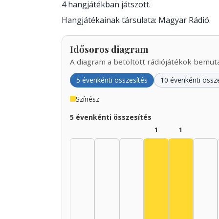
4 hangjátékban játszott.
Hangjátékainak társulata: Magyar Rádió.
Idősoros diagram
A diagram a betöltött rádiójátékok bemutat
5 évenkénti összesítés
10 évenkénti össz
Színész
5 évenkénti összesítés
1
1
Színész, 1940–19
Színész, 1