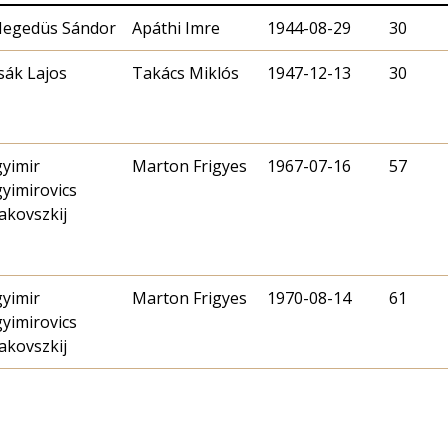
. Hegedüs Sándor
Apáthi Imre
1944-08-29
30
sák Lajos
Takács Miklós
1947-12-13
30
gyimir
Marton Frigyes
1967-07-16
57
gyimirovics
akovszkij
gyimir
Marton Frigyes
1970-08-14
61
gyimirovics
akovszkij