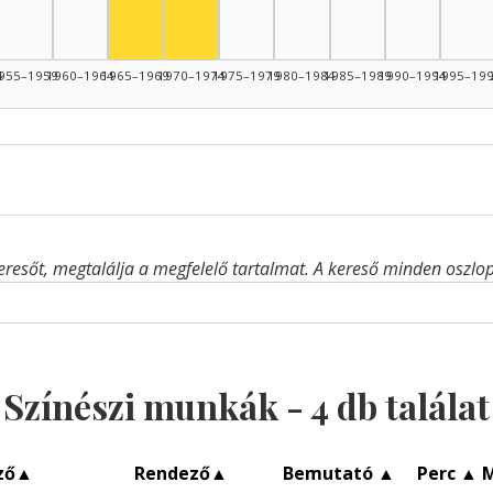
4
955–1959
1960–1964
1965–1969
1970–1974
1975–1979
1980–1984
1985–1989
1990–1994
1995–19
eresőt, megtalálja a megfelelő tartalmat. A kereső minden oszlop 
Színészi munkák -
4
db találat
ző
▲
Rendező
▲
Bemutató
▲
Perc
▲