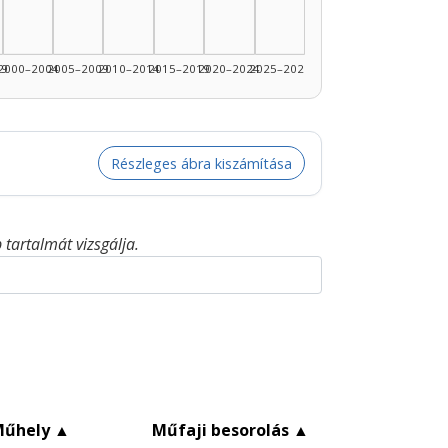
99
2000–2004
2005–2009
2010–2014
2015–2019
2020–2024
2025–2026
Részleges ábra kiszámítása
tartalmát vizsgálja.
Műhely
▲
Műfaji besorolás
▲