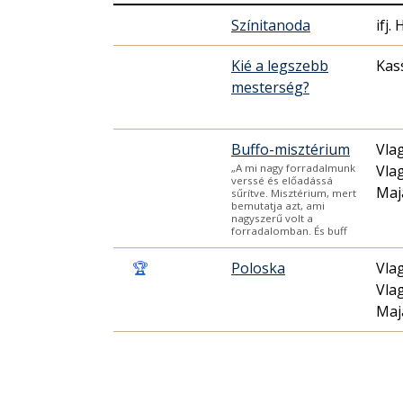
Színitanoda
ifj
Kié a legszebb
Kas
mesterség?
Buffo-misztérium
Vla
Vla
„A mi nagy forradalmunk
verssé és előadássá
Maj
sűrítve. Misztérium, mert
bemutatja azt, ami
nagyszerű volt a
forradalomban. És buff
🏆
Poloska
Vla
Vla
Maj