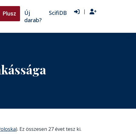
|
Új
ScifiDB
Plusz
darab?
nkássága
Poloska
). Ez összesen 27 évet tesz ki.