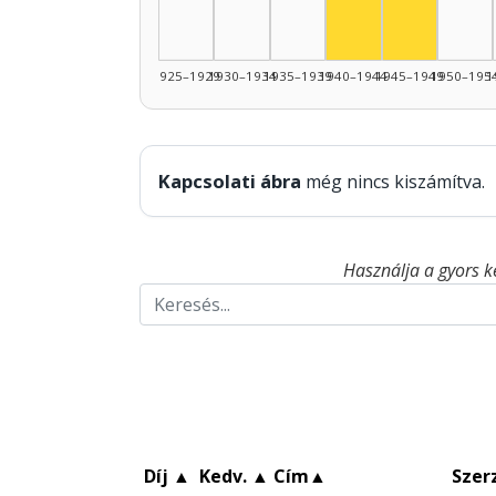
1925–1929
1930–1934
1935–1939
1940–1944
1945–1949
1950–195
1
Kapcsolati ábra
még nincs kiszámítva.
Használja a gyors k
Díj
▲
Kedv.
▲
Cím
▲
Szer