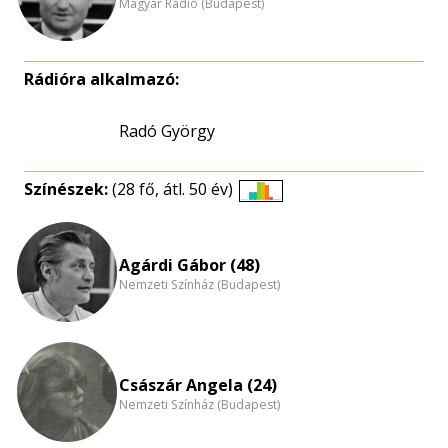
Magyar Rádió (Budapest)
Rádióra alkalmazó:
Radó György
Színészek:
(28 fő, átl. 50 év)
Életkori
eloszlás
nagyítása
Agárdi Gábor (48)
Nemzeti Színház (Budapest)
Császár Angela (24)
Nemzeti Színház (Budapest)