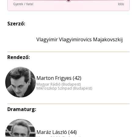
Gyerek / fiatal
Idős
Szerző:
Vlagyimir Vlagyimirovics Majakovszkij
Rendező:
Marton Frigyes (42)
Magyar Rádió (Budapest)
Mikroszkóp Színpad (Budapest)
Dramaturg:
Maráz László (44)