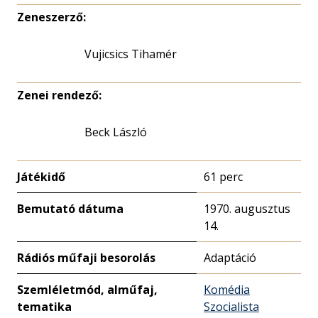
Zeneszerző:
Vujicsics Tihamér
Zenei rendező:
Beck László
Játékidő
61 perc
Bemutató dátuma
1970. augusztus
14.
Rádiós műfaji besorolás
Adaptáció
Szemléletmód, alműfaj,
Komédia
tematika
Szocialista