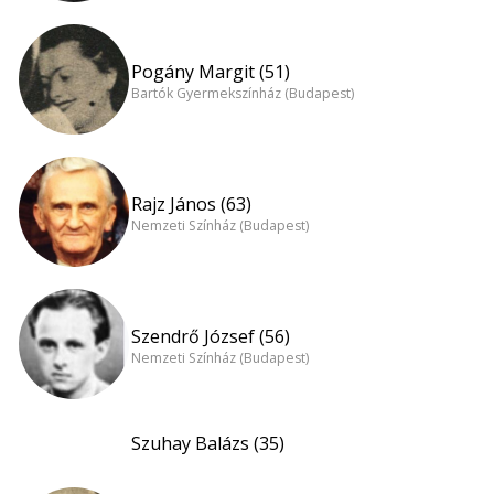
Pogány Margit (51)
Bartók Gyermekszínház (Budapest)
Rajz János (63)
Nemzeti Színház (Budapest)
Szendrő József (56)
Nemzeti Színház (Budapest)
Szuhay Balázs (35)