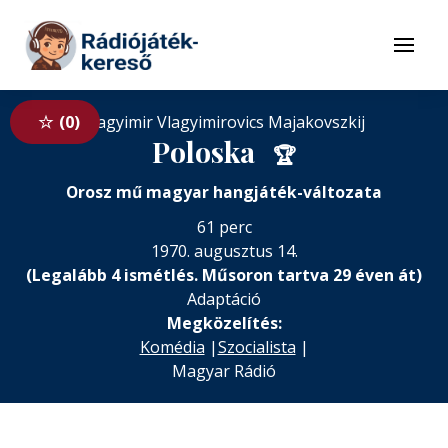
Tovább a navigációhoz
Tovább a tartalomhoz
Menü
0
Vlagyimir Vlagyimirovics Majakovszkij
Poloska
🏆
Orosz mű magyar hangjáték-változata
61 perc
1970. augusztus 14.
(Legalább 4 ismétlés. Műsoron tartva 29 éven át)
Adaptáció
Megközelítés:
Komédia
|
Szocialista
|
Magyar Rádió