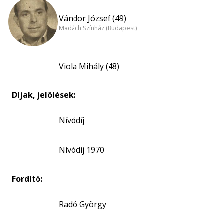
Vándor József (49)
Madách Színház (Budapest)
Viola Mihály (48)
Díjak, jelölések:
Nívódíj
Nívódíj 1970
Fordító:
Radó György