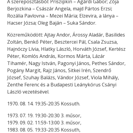
A szereposztásból: Priszipkin – Agárdi Gábor; Zója
Berjozkina – Császár Angela, majd Pártos Erzsi;
Rozália Pavlovna – Mezei Mária; Elzevira, a lánya –
Hacser Józsa; Oleg Baján – Suka Sándor.
Közreműködött: Ajtay Andor, Árossy Aladár, Basilides
Zoltán, Benkő Péter, Besztercei Pál, Csala Zsuzsa,
Hajnóczy Lívia, Hlatky László, Horváth József, Kertész
Péter, Komlós András, Kormos Márta, Lázár
Tihamér, Nagy István, Pagonyi János, Pethes Sándor,
Pogány Margit, Rajz János, Sitkei Irén, Szendrő
József, Szuhay Balázs, Vándor József, Viola Mihály,
Zenthe Ferenc és a Budapesti Leánykórus Csányi
László vezetésével.
1970. 08. 14. 19:35-20:35 Kossuth.
1973. 07. 19. 19:30-20:30 3. műsor,
1979. 09. 02. 11:59-13:00 3. műsor,
1983. 08. 05. 19:33-20:35 Kossuth,