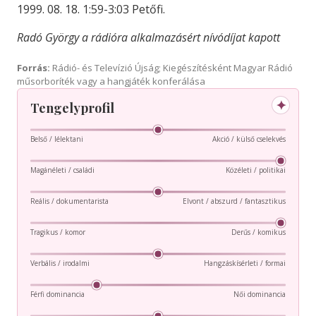
1999. 08. 18. 1:59-3:03 Petőfi.
Radó György a rádióra alkalmazásért nívódíjat kapott
Forrás:
Rádió- és Televízió Újság; Kiegészítésként Magyar Rádió
műsorboríték vagy a hangjáték konferálása
✦
Tengelyprofil
Belső / lélektani
Akció / külső cselekvés
Magánéleti / családi
Közéleti / politikai
Reális / dokumentarista
Elvont / abszurd / fantasztikus
Tragikus / komor
Derűs / komikus
Verbális / irodalmi
Hangzáskísérleti / formai
Férfi dominancia
Női dominancia