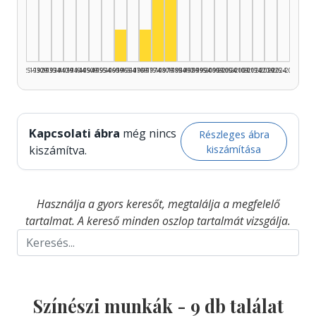
Színész, 1975–1979: 4
Színész, 1980–1984: 3
Színész, 1960–1964: 1
Színész, 1970–1974: 1
1925–1929
1930–1934
1935–1939
1940–1944
1945–1949
1950–1954
1955–1959
1960–1964
1965–1969
1970–1974
1975–1979
1980–1984
1985–1989
1990–1994
1995–1999
2000–2004
2005–2009
2010–2014
2015–2019
2020–2024
2025–2026
Kapcsolati ábra
még nincs
Részleges ábra
kiszámítása
kiszámítva.
Használja a gyors keresőt, megtalálja a megfelelő
tartalmat. A kereső minden oszlop tartalmát vizsgálja.
Színészi munkák -
9
db találat