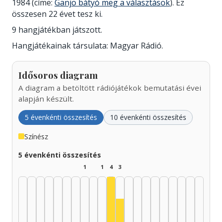
1984 (címe:
Ganjo bátyó meg a választások
). Ez
összesen 22 évet tesz ki.
9 hangjátékban játszott.
Hangjátékainak társulata: Magyar Rádió.
Idősoros diagram
A diagram a betöltött rádiójátékok bemutatási évei
alapján készült.
5 évenkénti összesítés
10 évenkénti összesítés
Színész
5 évenkénti összesítés
1
1
4
3