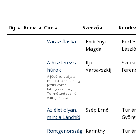
Díj
▲
Kedv.
▲
Cím
▲
Szerző
▲
Rende
Varázsflaska
Endrényi
Kerté
Magda
Lászl
A hiszterezis-
Ilja
Szécsi
húrok
Varsavszkij
Feren
A jövő kutatója a
múltba készül, hogy
Jézus korát
látogassa meg.
Természetesen ő
válik Jézussá.
Az élet olyan,
Szép Ernő
Turiá
mint a Lánchíd
Györg
Röntgenország
Karinthy
Turiá