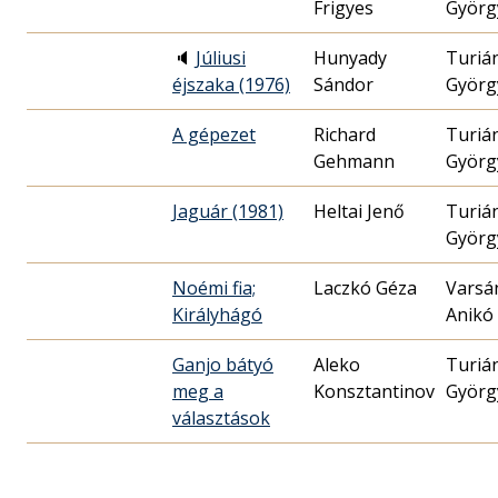
Frigyes
Györg
🔈
Júliusi
Hunyady
Turiá
éjszaka (1976)
Sándor
Györg
A gépezet
Richard
Turiá
Gehmann
Györg
Jaguár (1981)
Heltai Jenő
Turiá
Györg
Noémi fia;
Laczkó Géza
Varsá
Királyhágó
Anikó
Ganjo bátyó
Aleko
Turiá
meg a
Konsztantinov
Györg
választások