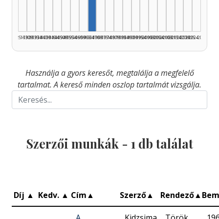
1925–1929
1930–1934
1935–1939
1940–1944
1945–1949
1950–1954
1955–1959
1960–1964
1965–1969
1970–1974
1975–1979
1980–1984
1985–1989
1990–1994
1995–1999
2000–2004
2005–2009
2010–2014
2015–2019
2020–2024
2025–2026
Használja a gyors keresőt, megtalálja a megfelelő
tartalmat. A kereső minden oszlop tartalmát vizsgálja.
Szerzői munkák -
1
db találat
Díj
▲
Kedv.
▲
Cím
▲
Szerző
▲
Rendező
▲
Bem
A
Kidzsima
Török
19