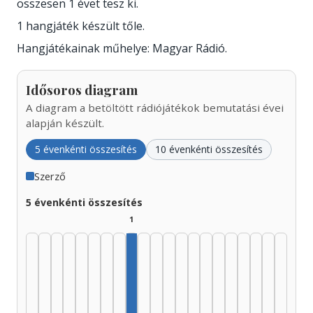
összesen 1 évet tesz ki.
1 hangjáték készült tőle.
Hangjátékainak műhelye: Magyar Rádió.
Idősoros diagram
A diagram a betöltött rádiójátékok bemutatási évei
alapján készült.
5 évenkénti összesítés
10 évenkénti összesítés
Szerző
5 évenkénti összesítés
1
Szerző, 1965–1969: 1