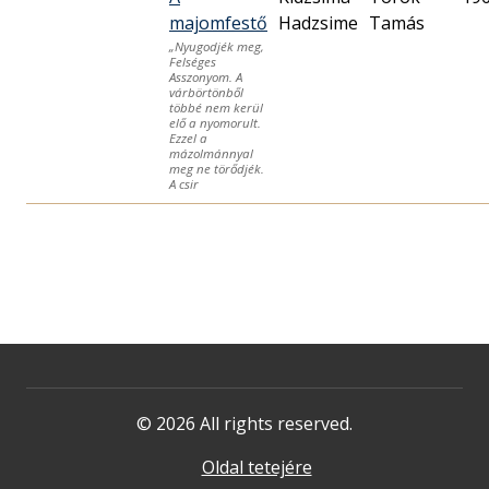
majomfestő
Hadzsime
Tamás
„Nyugodjék meg,
Felséges
Asszonyom. A
várbörtönből
többé nem kerül
elő a nyomorult.
Ezzel a
mázolmánnyal
meg ne törődjék.
A csir
© 2026 All rights reserved.
Oldal tetejére