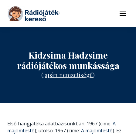
Tovább a navigációhoz
Tovább a tartalomhoz
Menü
Kidzsima Hadzsime
rádiójátékos munkássága
(
japán nemzetiségű
)
Első hangjátéka adatbázisunkban: 1967 (címe:
A
majomfestő
); utolsó: 1967 (címe:
A majomfestő
). Ez