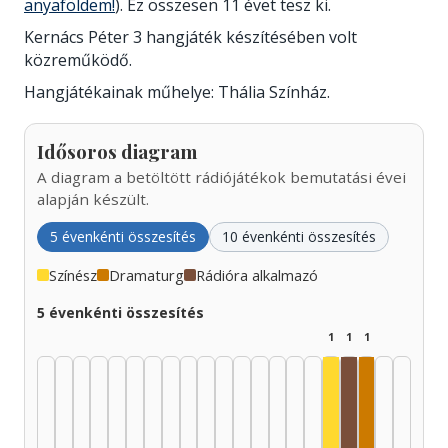
anyaföldem!
). Ez összesen 11 évet tesz ki.
Kernács Péter 3 hangjáték készítésében volt
közreműködő.
Hangjátékainak műhelye: Thália Színház.
Idősoros diagram
A diagram a betöltött rádiójátékok bemutatási évei
alapján készült.
5 évenkénti összesítés
10 évenkénti összesítés
Színész
Dramaturg
Rádióra alkalmazó
5 évenkénti összesítés
1
1
1