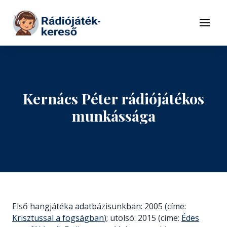
Tovább a navigációhoz
Tovább a tartalomhoz
Menü
Kernács Péter rádiójátékos
munkássága
Első hangjátéka adatbázisunkban: 2005 (címe:
Krisztussal a fogságban
); utolsó: 2015 (címe:
Édes