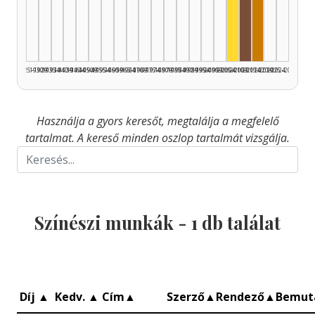
Színész, 2005–2
Rádióra alka
Dramaturg,
1925–1929
1930–1934
1935–1939
1940–1944
1945–1949
1950–1954
1955–1959
1960–1964
1965–1969
1970–1974
1975–1979
1980–1984
1985–1989
1990–1994
1995–1999
2000–2004
2005–2009
2010–2014
2015–2019
2020–2024
2025–2026
Használja a gyors keresőt, megtalálja a megfelelő
tartalmat. A kereső minden oszlop tartalmát vizsgálja.
Színészi munkák -
1
db találat
Díj
▲
Kedv.
▲
Cím
▲
Szerző
▲
Rendező
▲
Bemut