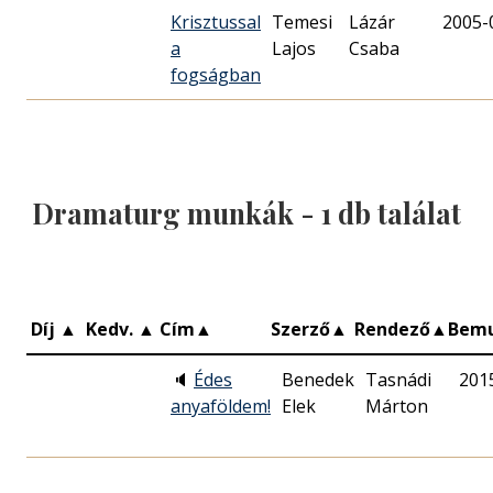
Krisztussal
Temesi
Lázár
2005-
a
Lajos
Csaba
fogságban
Dramaturg munkák -
1
db találat
Díj
▲
Kedv.
▲
Cím
▲
Szerző
▲
Rendező
▲
Bem
🔈
Édes
Benedek
Tasnádi
201
anyaföldem!
Elek
Márton