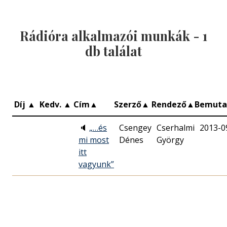
Rádióra alkalmazói munkák -
1
db találat
Díj
▲
Kedv.
▲
Cím
▲
Szerző
▲
Rendező
▲
Bemut
🔈
„…és
Csengey
Cserhalmi
2013-0
mi most
Dénes
György
itt
vagyunk”