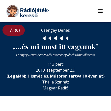
Tovább a navigációhoz
Tovább a tartalomhoz
Menü
0
Csengey Dénes
🔈
🔈
🔈
🔈
🔈
„…és mi most itt vagyunk”
Csengey Dénes nemzedéki esszékönyvének rádióváltozata
113 perc
2013. szeptember 23.
(Legalább 1 ismétlés. Műsoron tartva 10 éven át)
Thália Színház
Magyar Rádió