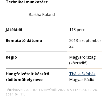
Technikai munkatárs:
Bartha Roland
Játékidő
113 perc
Bemutató dátuma
2013. szeptember
23.
Régió
Magyarország
(közrádió)
Hangfelvételt készítő
Thália Színház
rádió/műhely neve
Magyar Rádió
Létrehozva: 2022. 07. 11.; Revíziók: 2022. 07. 11.; 2023. 12. 26.;
2024. 04. 11.