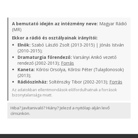
A bemutató idején az intézmény neve:
Magyar Rádió
(MR)
Ekkor a rádió és osztályainak irányítói:
Elnök:
Szabó László Zsolt (2013-2015) | Jónás István
(2010-2015);
Dramaturgia főrendező:
Varsányi Anikó vezető
rendező (2002-2013);
Forrás
Kaneta:
Kőrösi Orsolya, Kőrösi Péter (Tulajdonosok)
(2013);
Rádiószínház:
Solténszky Tibor (2002-2013);
Forrás
Az adatokban ellentmondások előfordulhatnak a források
bizonytalansága miatt.
Hiba? Javítanivaló? Hiány? Jelezd a nyitólap alján levő
címünkön.