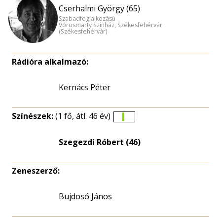
Cserhalmi György (65)
Szabadfoglalkozású
Vörösmarty Színház, Székesfehérvár
(Székesfehérvár)
Rádióra alkalmazó:
Kernács Péter
Színészek:
(1 fő, átl. 46 év)
Életkori
eloszlás
Szegezdi Róbert (46)
nagyítása
Zeneszerző:
Bujdosó János