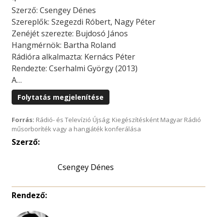
Szerző: Csengey Dénes
Szereplők: Szegezdi Róbert, Nagy Péter
Zenéjét szerezte: Bujdosó János
Hangmérnök: Bartha Roland
Rádióra alkalmazta: Kernács Péter
Rendezte: Cserhalmi György (2013)
A…
Folytatás megjelenítése
Forrás:
Rádió- és Televízió Újság; Kiegészítésként Magyar Rádió
műsorboríték vagy a hangjáték konferálása
Szerző:
Csengey Dénes
Rendező: