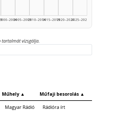
99
2000–2004
2005–2009
2010–2014
2015–2019
2020–2024
2025–2026
tartalmát vizsgálja.
Műhely
▲
Műfaji besorolás
▲
Magyar Rádió
Rádióra írt