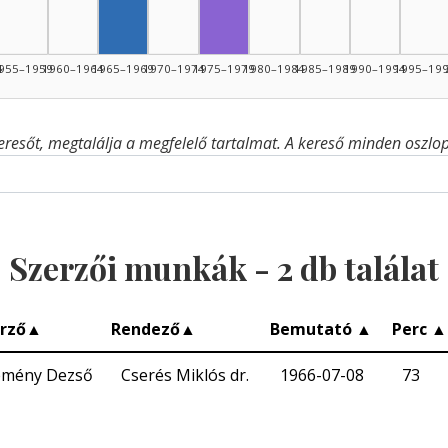
Fordító, 1975–1979: 1
4
955–1959
1960–1964
1965–1969
1970–1974
1975–1979
1980–1984
1985–1989
1990–1994
1995–19
eresőt, megtalálja a megfelelő tartalmat. A kereső minden oszlop 
Szerzői munkák -
2
db találat
rző
▲
Rendező
▲
Bemutató
▲
Perc
▲
emény Dezső
Cserés Miklós dr.
1966-07-08
73