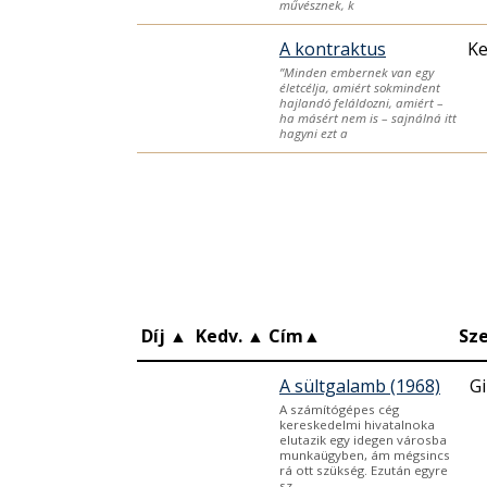
művésznek, k
A kontraktus
K
”Minden embernek van egy
életcélja, amiért sokmindent
hajlandó feláldozni, amiért –
ha másért nem is – sajnálná itt
hagyni ezt a
Díj
▲
Kedv.
▲
Cím
▲
Sz
A sültgalamb (1968)
Gi
A számítógépes cég
kereskedelmi hivatalnoka
elutazik egy idegen városba
munkaügyben, ám mégsincs
rá ott szükség. Ezután egyre
sz