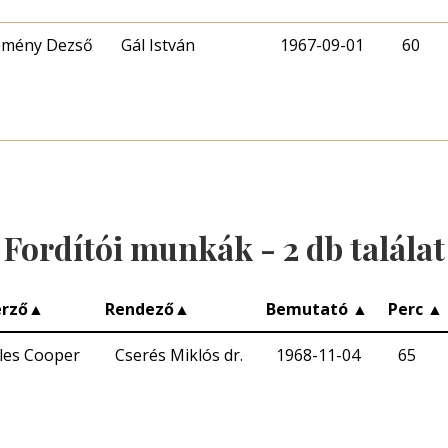
emény Dezső
Gál István
1967-09-01
60
Fordítói munkák -
2
db találat
erző
▲
Rendező
▲
Bemutató
▲
Perc
▲
les Cooper
Cserés Miklós dr.
1968-11-04
65