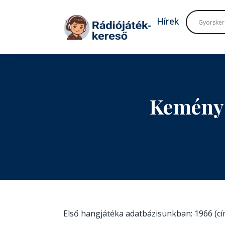
Tovább a navigációhoz
Tovább a tartalomhoz
Hírek
Kemény 
Első hangjátéka adatbázisunkban: 1966 (c