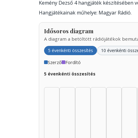
Kemény Dezső 4 hangjáték készítésében v
Hangjátékainak műhelye: Magyar Rádió.
Idősoros diagram
A diagram a betöltött rádiójátékok bemutat
5 évenkénti összesítés
10 évenkénti össz
Szerző
Fordító
5 évenkénti összesítés