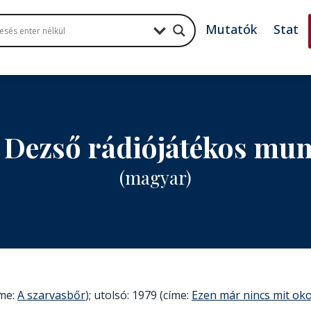
Mutatók
Stat
Dezső rádiójátékos mu
(magyar)
íme:
A szarvasbőr
); utolsó: 1979 (címe:
Ezen már nincs mit ok