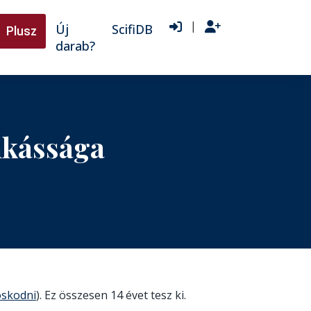
|
Új
ScifiDB
Plusz
darab?
nkássága
oskodni
). Ez összesen 14 évet tesz ki.