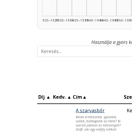
1925–1929
1930–1934
1935–1939
1940–1944
1945–1949
1950–195
1
Használja a gyors k
Díj
▲
Kedv.
▲
Cím
▲
Sze
A szarvasbőr
K
Kinek értékesebb, igazabb,
szebb, boldogabb az élete? Ki
szereti jobban az édesanyjét?
Zsófi, aki egy műfaj nélküli