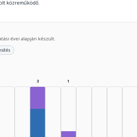
olt közreműködő.
ási évei alapján készült.
esítés
3
1
Fordító, 1965–1969: 1
Szerző, 1965–1969: 2