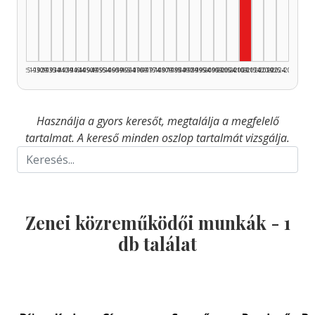
Zenei közrem
1925–1929
1930–1934
1935–1939
1940–1944
1945–1949
1950–1954
1955–1959
1960–1964
1965–1969
1970–1974
1975–1979
1980–1984
1985–1989
1990–1994
1995–1999
2000–2004
2005–2009
2010–2014
2015–2019
2020–2024
2025–2026
Használja a gyors keresőt, megtalálja a megfelelő
tartalmat. A kereső minden oszlop tartalmát vizsgálja.
Zenei közreműködői munkák -
1
db találat