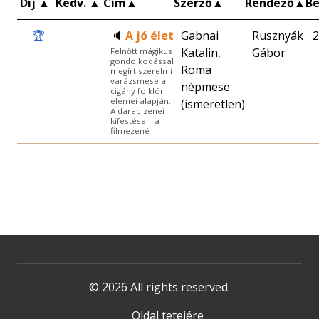
Díj
▲
Kedv.
▲
Cím
▲
Szerző
▲
Rendező
▲
B
🏆
🔈
A jó élet
Gabnai
Rusznyák
2
Katalin,
Gábor
Felnőtt mágikus
gondolkodással
Roma
megírt szerelmi
varázsmese a
népmese
cigány folklór
elemei alapján.
(ismeretlen)
A darab zenei
kifestése – a
filmezené
© 2026 All rights reserved.
Oldal tetejére