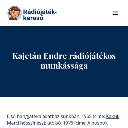
Tovább a navigációhoz
Tovább a tartalomhoz
Menü
Kajetán Endre rádiójátékos
munkássága
Első hangjátéka adatbázisunkban: 1965 (címe:
Kakuk
Marci hősszínész
); utolsó: 1976 (címe:
A püspök