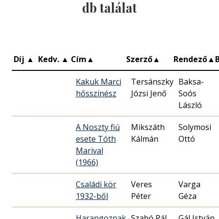
db találat
Díj
▲
Kedv.
▲
Cím
▲
Szerző
▲
Rendező
▲
Kakuk Marci
Tersánszky
Baksa-
hősszínész
Józsi Jenő
Soós
László
A Noszty fiú
Mikszáth
Solymosi
esete Tóth
Kálmán
Ottó
Marival
(1966)
Családi kör
Veres
Varga
1932-ből
Péter
Géza
Harangoznak
Szabó Pál
Gál István