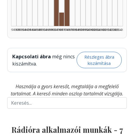
Rádióra alkalmazó, 1965–1969: 4
Rádióra alkalmazó, 1975–1979
Rádióra alkalmazó, 1970–1974: 
1925–1929
1930–1934
1935–1939
1940–1944
1945–1949
1950–1954
1955–1959
1960–1964
1965–1969
1970–1974
1975–1979
1980–1984
1985–1989
1990–1994
1995–1999
2000–2004
2005–2009
2010–2014
2015–2019
2020–2024
2025–2026
Kapcsolati ábra
még nincs
Részleges ábra
kiszámítása
kiszámítva.
Használja a gyors keresőt, megtalálja a megfelelő
tartalmat. A kereső minden oszlop tartalmát vizsgálja.
Rádióra alkalmazói munkák -
7