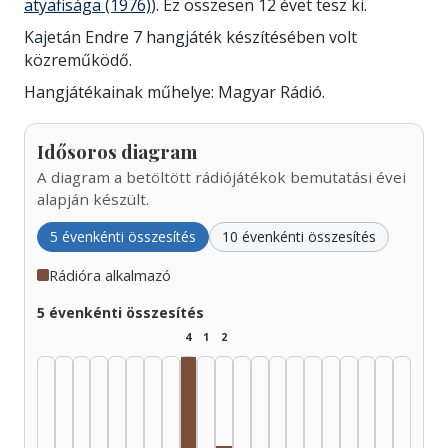
atyafisága (1976)
). Ez összesen 12 évet tesz ki.
Kajetán Endre 7 hangjáték készítésében volt
közreműködő.
Hangjátékainak műhelye: Magyar Rádió.
Idősoros diagram
A diagram a betöltött rádiójátékok bemutatási évei
alapján készült.
5 évenkénti összesítés
10 évenkénti összesítés
Rádióra alkalmazó
5 évenkénti összesítés
4
1
2