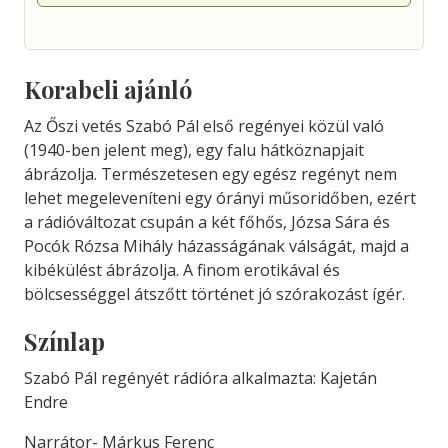
Korabeli ajánló
Az Őszi vetés Szabó Pál első regényei közül való
(1940-ben jelent meg), egy falu hátköznapjait
ábrázolja. Természetesen egy egész regényt nem
lehet megeleveníteni egy órányi műsoridőben, ezért
a rádióváltozat csupán a két főhős, Józsa Sára és
Pocók Rózsa Mihály házasságának válságát, majd a
kibékülést ábrázolja. A finom erotikával és
bölcsességgel átszőtt történet jó szórakozást ígér.
Színlap
Szabó Pál regényét rádióra alkalmazta: Kajetán
Endre
Narrátor- Márkus Ferenc