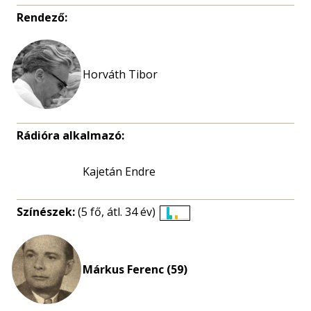
Rendező:
Rádióra alkalmazó:
Kajetán Endre
Színészek:
(5 fő, átl. 34 év)
Életkori
eloszlás
nagyítása
Márkus Ferenc (59)