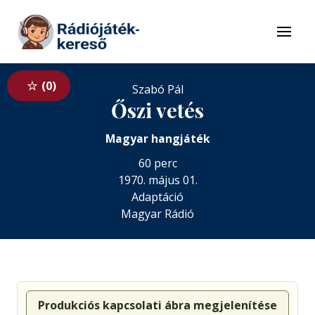
Tovább a navigációhoz
Tovább a tartalomhoz
Menü
0
Szabó Pál
Őszi vetés
Magyar hangjáték
60 perc
1970. május 01.
Adaptáció
Magyar Rádió
Produkciós kapcsolati ábra megjelenítése