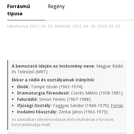
Forrásmű
Regény
típusa
Létrehozva: 2021. 09. 29.; Revíziók: 2022. 04. 18.; 2026. 05. 23.
A bemutató idején az intézmény neve:
Magyar Rádió
és Televízió (MRT)
Ekkor a rádió és osztályainak irányítói:
Elnök:
Tömpe István (1962-1974);
Dramaturgia főrendező:
Cserés Miklós (1958-1981);
Falurádió:
Simon Ferenc (1967-1988);
Ifjúsági Osztály:
Faggyas Sándor (1968-1979);
Forrás
Irodalmi Főosztály:
Zentai János (1963-1973);
Az adatokban ellentmondások előfordulhatnak a források
bizonytalansága miatt.