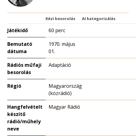
Kézi besorolás
AI kategorizálás
Játékidő
60 perc
Bemutató
1970. május
dátuma
01.
Rádiós műfaji
Adaptáció
besorolás
Régió
Magyarország
(közrádió)
Hangfelvételt
Magyar Rádió
készítő
rádió/műhely
neve