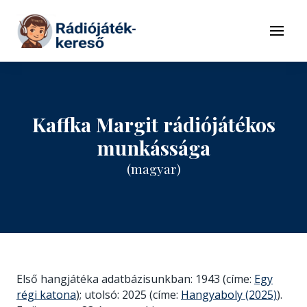
Tovább a navigációhoz
Tovább a tartalomhoz
Menü
Kaffka Margit rádiójátékos
munkássága
(magyar)
Első hangjátéka adatbázisunkban: 1943 (címe:
Egy
régi katona
); utolsó: 2025 (címe:
Hangyaboly (2025)
).