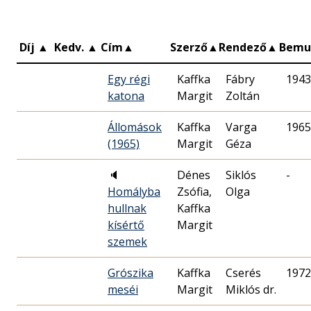
Díj
▲
Kedv.
▲
Cím
▲
Szerző
▲
Rendező
▲
Bemu
Egy régi
Kaffka
Fábry
1943
katona
Margit
Zoltán
Állomások
Kaffka
Varga
1965
(1965)
Margit
Géza
🔈
Dénes
Siklós
-
Homályba
Zsófia,
Olga
hullnak
Kaffka
kísértő
Margit
szemek
Grószika
Kaffka
Cserés
1972
meséi
Margit
Miklós dr.