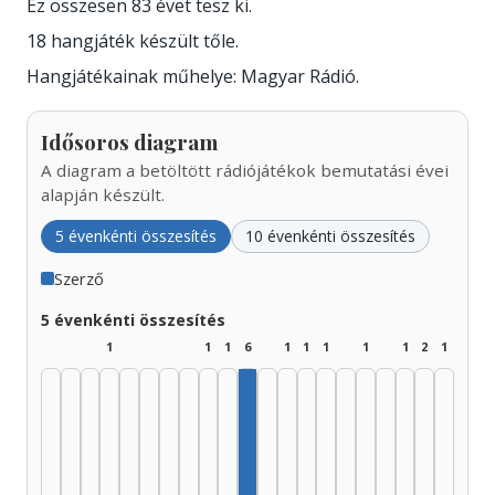
Ez összesen 83 évet tesz ki.
18 hangjáték készült tőle.
Hangjátékainak műhelye: Magyar Rádió.
Idősoros diagram
A diagram a betöltött rádiójátékok bemutatási évei
alapján készült.
5 évenkénti összesítés
10 évenkénti összesítés
Szerző
5 évenkénti összesítés
1
1
1
6
1
1
1
1
1
2
1
Szerző, 1975–1979: 6