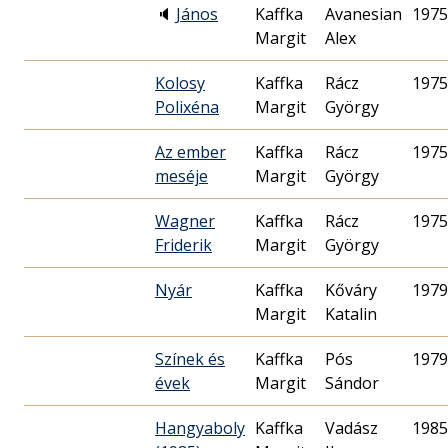
🔈
János
Kaffka
Avanesian
1975
Margit
Alex
Kolosy
Kaffka
Rácz
1975
Polixéna
Margit
György
Az ember
Kaffka
Rácz
1975
meséje
Margit
György
Wagner
Kaffka
Rácz
1975
Friderik
Margit
György
Nyár
Kaffka
Kőváry
1979
Margit
Katalin
Színek és
Kaffka
Pós
1979
évek
Margit
Sándor
Hangyaboly
Kaffka
Vadász
1985