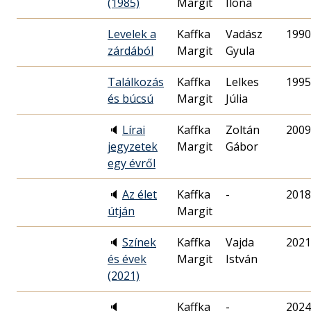
(1985)
Margit
Ilona
Levelek a
Kaffka
Vadász
1990
zárdából
Margit
Gyula
Találkozás
Kaffka
Lelkes
1995
és búcsú
Margit
Júlia
🔈
Lírai
Kaffka
Zoltán
2009
jegyzetek
Margit
Gábor
egy évről
🔈
Az élet
Kaffka
-
2018
útján
Margit
🔈
Színek
Kaffka
Vajda
2021
és évek
Margit
István
(2021)
🔈
Kaffka
-
2024