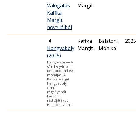
Válogatás
Margit
Kaffka
Margit
novelláiból
🔈
Kaffka
Balatoni
2025
Hangyaboly
Margit
Monika
(2025)
Hangoskönyv A
cím helyén a
bemondónő ezt
mondja: „A
Kaffka Margit
Hangyaboly
című
regényéből
készült
rádiójátékot
Balatoni Monik