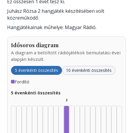
Ez összesen 1 évet tesz ki.
Juhász Rózsa 2 hangjáték készítésében volt
közreműködő.
Hangjátékainak műhelye: Magyar Rádió.
Idősoros diagram
A diagram a betöltött rádiójátékok bemutatási évei
alapján készült.
5 évenkénti összesítés
10 évenkénti összesítés
Fordító
5 évenkénti összesítés
2