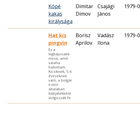
Kópé
Dimitar
Csajági
1979-0
kakas
Dimov
János
királysága
Hat kis
Borisz
Vadász
1979-0
pingvin
Aprilov
Ilona
Ez a
legbájosabb
mese, amit
valaha
hallottam.
Kicsiknek, 5-6
éveseknek
való, a bolgár
írótól
általában
bábjátékként
dolgozzák fe