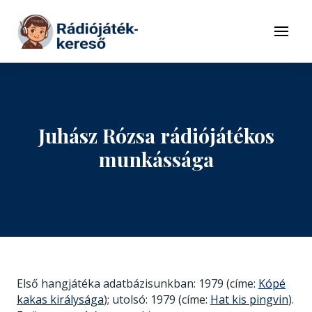
Tovább a navigációhoz
Tovább a tartalomhoz
Menü
Juhász Rózsa rádiójátékos
munkássága
Első hangjátéka adatbázisunkban: 1979 (címe:
Kópé
kakas királysága
); utolsó: 1979 (címe:
Hat kis pingvin
).