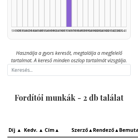
Fordító, 1975–1979: 2
1925–1929
1930–1934
1935–1939
1940–1944
1945–1949
1950–1954
1955–1959
1960–1964
1965–1969
1970–1974
1975–1979
1980–1984
1985–1989
1990–1994
1995–1999
2000–2004
2005–2009
2010–2014
2015–2019
2020–2024
2025–2026
Használja a gyors keresőt, megtalálja a megfelelő
tartalmat. A kereső minden oszlop tartalmát vizsgálja.
Fordítói munkák -
2
db találat
Díj
▲
Kedv.
▲
Cím
▲
Szerző
▲
Rendező
▲
Bemut