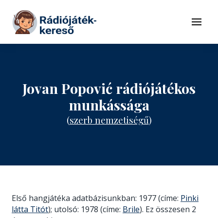
Tovább a navigációhoz
Tovább a tartalomhoz
Menü
Jovan Popović rádiójátékos
munkássága
(
szerb nemzetiségű
)
Első hangjátéka adatbázisunkban: 1977 (címe:
Pinki
látta Titót
); utolsó: 1978 (címe:
Brile
). Ez összesen 2