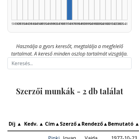
1925–1929
1930–1934
1935–1939
1940–1944
1945–1949
1950–1954
1955–1959
1960–1964
1965–1969
1970–1974
1975–1979
1980–1984
1985–1989
1990–1994
1995–1999
2000–2004
2005–2009
2010–2014
2015–2019
2020–2024
2025–2026
Használja a gyors keresőt, megtalálja a megfelelő
tartalmat. A kereső minden oszlop tartalmát vizsgálja.
Szerzői munkák -
2
db találat
Díj
▲
Kedv.
▲
Cím
▲
Szerző
▲
Rendező
▲
Bemutató
Pinki
Jovan
Vajda
1977-10-23