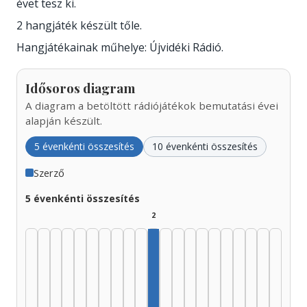
évet tesz ki.
2 hangjáték készült tőle.
Hangjátékainak műhelye: Újvidéki Rádió.
Idősoros diagram
A diagram a betöltött rádiójátékok bemutatási évei
alapján készült.
5 évenkénti összesítés
10 évenkénti összesítés
Szerző
5 évenkénti összesítés
2
Szerző, 1975–1979: 2