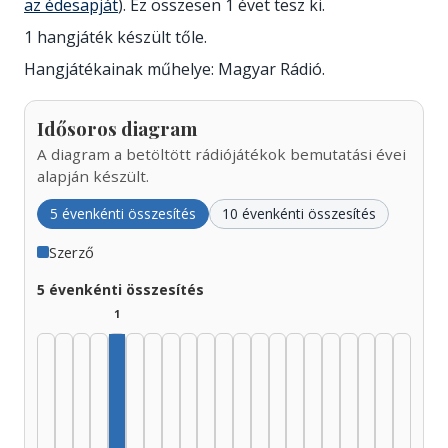
az édesapját
). Ez összesen 1 évet tesz ki.
1 hangjáték készült tőle.
Hangjátékainak műhelye: Magyar Rádió.
Idősoros diagram
A diagram a betöltött rádiójátékok bemutatási évei
alapján készült.
5 évenkénti összesítés
10 évenkénti összesítés
Szerző
5 évenkénti összesítés
1
Szerző, 1945–1949: 1