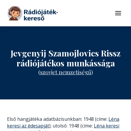
Tovább a navigációhoz
Tovább a tartalomhoz
Menü
Jevgenyij Szamojlovics Rissz
rádiójátékos munkássága
(
szovjet nemzetiségű
)
Első hangjátéka adatbázisunkban: 1948 (címe:
Léna
keresi az édesapját
); utolsó: 1948 (címe:
Léna keresi