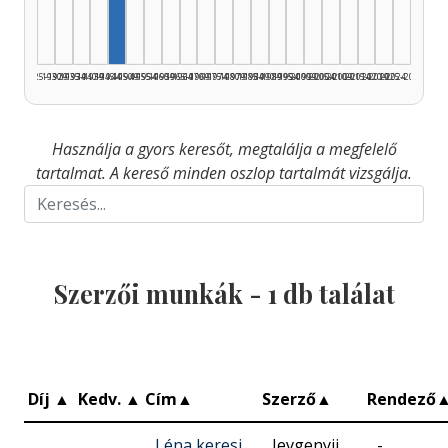
1925–1929
1930–1934
1935–1939
1940–1944
1945–1949
1950–1954
1955–1959
1960–1964
1965–1969
1970–1974
1975–1979
1980–1984
1985–1989
1990–1994
1995–1999
2000–2004
2005–2009
2010–2014
2015–2019
2020–2024
2025–2026
Használja a gyors keresőt, megtalálja a megfelelő
tartalmat. A kereső minden oszlop tartalmát vizsgálja.
Szerzői munkák -
1
db találat
Díj
▲
Kedv.
▲
Cím
▲
Szerző
▲
Rendező
Léna keresi
Jevgenyij
-