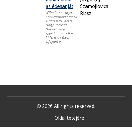
az édesapját
Szamojlovics
Rissz
„Film Panas atya
partizánparancsnok
kislányáról, aki a
Nagy Honvédő
Háború idején
egyedül maradt a
hitleristák által
elfoglalt b
© 2026 All rights reserved.
Oldal tetejére