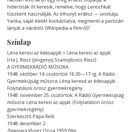
hitleristák őt keresik, remélve, hogy Lenochkát
túszként használják. Az elhunyt erdész — unokája,
Yanka, saját életét kockáztatva, megmenti a partizán
lányát a náciktól. (Wikipedia a filmről)”
Színlap
Léna keresi az édesapját = Léna keresi az apját
Írta J. Rissz (Jevgenyij Szamojlovics Rissz)
A GYERMEKRÁDIÓ MŰSORA:
1948. október 14. csütörtök 16.30—17-ig. A Rádió
Gyermekújság műsora: Léna keresd az édesapját.
Folytatásos orosz gyermekregény.
1948. november 25. csütörtök: A Rádió Gyermekújság
műsora: Léna keresi az apját. (Folytatáson orosz
gyermekregény)
Szerkesztő Pápa Relli
1948. december 2.
Девочка Ищет Отца 1959 film: