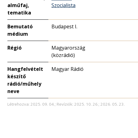
alműfaj,
Szocialista
tematika
Bemutató
Budapest I.
médium
Régió
Magyarország
(közrádió)
Hangfelvételt
Magyar Rádió
készítő
rádió/műhely
neve
Létrehozva: 2025. 09. 04.; Revíziók: 2025. 10. 26.; 2026. 05. 23.