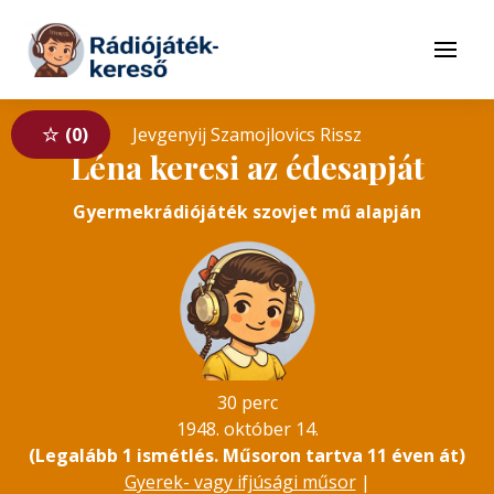
Tovább a navigációhoz
Tovább a tartalomhoz
Menü
0
Jevgenyij Szamojlovics Rissz
Léna keresi az édesapját
Gyermekrádiójáték szovjet mű alapján
30 perc
1948. október 14.
(Legalább 1 ismétlés. Műsoron tartva 11 éven át)
Gyerek- vagy ifjúsági műsor
|