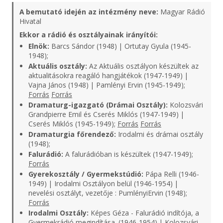
A bemutató idején az intézmény neve:
Magyar Rádió
Hivatal
Ekkor a rádió és osztályainak irányítói:
Elnök:
Barcs Sándor (1948) | Ortutay Gyula (1945-
1948);
Aktuális osztály:
Az Aktuális osztályon készültek az
aktualitásokra reagáló hangjátékok (1947-1949) |
Vajna János (1948) | Pamlényi Ervin (1945-1949);
Forrás
Forrás
Dramaturg-igazgató (Drámai Osztály):
Kolozsvári
Grandpierre Emil és Cserés Miklós (1947-1949) |
Cserés Miklós (1945-1949);
Forrás
Forrás
Dramaturgia főrendező:
Irodalmi és drámai osztály
(1948);
Falurádió:
A falurádióban is készültek (1947-1949);
Forrás
Gyerekosztály / Gyermekstúdió:
Pápa Relli (1946-
1949) | Irodalmi Osztályon belül (1946-1954) |
nevelési osztályt, vezetője : PumlényiErvin (1948);
Forrás
Irodalmi Osztály:
Képes Géza - Falurádió indítója, a
Gyermekrádió megindítása. (1946-1954) | Kolozsvári