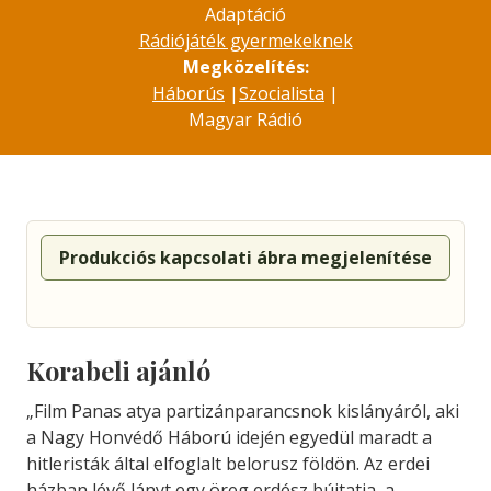
Adaptáció
Rádiójáték gyermekeknek
Megközelítés:
Háborús
|
Szocialista
|
Magyar Rádió
Produkciós kapcsolati ábra megjelenítése
Korabeli ajánló
„Film Panas atya partizánparancsnok kislányáról, aki
a Nagy Honvédő Háború idején egyedül maradt a
hitleristák által elfoglalt belorusz földön. Az erdei
házban lévő lányt egy öreg erdész bújtatja, a