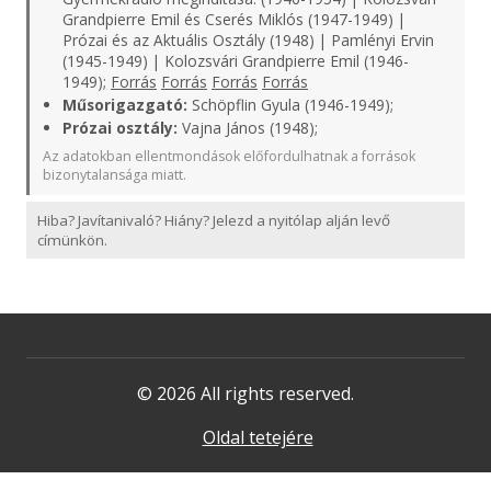
Grandpierre Emil és Cserés Miklós (1947-1949) |
Prózai és az Aktuális Osztály (1948) | Pamlényi Ervin
(1945-1949) | Kolozsvári Grandpierre Emil (1946-
1949);
Forrás
Forrás
Forrás
Forrás
Műsorigazgató:
Schöpflin Gyula (1946-1949);
Prózai osztály:
Vajna János (1948);
Az adatokban ellentmondások előfordulhatnak a források
bizonytalansága miatt.
Hiba? Javítanivaló? Hiány? Jelezd a nyitólap alján levő
címünkön.
© 2026 All rights reserved.
Oldal tetejére