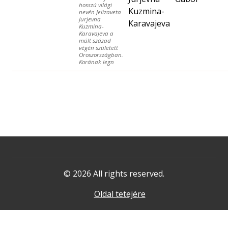
hosszú világi
Kuzmina-
nevén Jelizaveta
Jurjevna
Karavajeva
Kuzmina-
Karavajeva a
múlt század
végén született
Oroszországban.
Korának legn
© 2026 All rights reserved.
Oldal tetejére