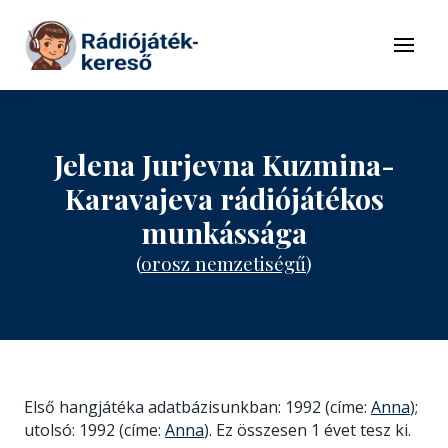
Tovább a navigációhoz
Tovább a tartalomhoz
Menü
Jelena Jurjevna Kuzmina-
Karavajeva rádiójátékos
munkássága
(
orosz nemzetiségű
)
Első hangjátéka adatbázisunkban: 1992 (címe:
Anna
);
utolsó: 1992 (címe:
Anna
). Ez összesen 1 évet tesz ki.