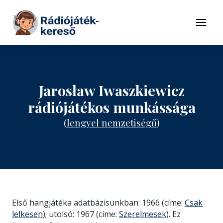
Tovább a navigációhoz
Tovább a tartalomhoz
Menü
Jarosław Iwaszkiewicz
rádiójátékos munkássága
(
lengyel nemzetiségű
)
Első hangjátéka adatbázisunkban: 1966 (címe:
Csak
lelkesen
); utolsó: 1967 (címe:
Szerelmesek
). Ez