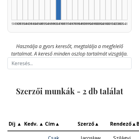
1925–1929
1930–1934
1935–1939
1940–1944
1945–1949
1950–1954
1955–1959
1960–1964
1965–1969
1970–1974
1975–1979
1980–1984
1985–1989
1990–1994
1995–1999
2000–2004
2005–2009
2010–2014
2015–2019
2020–2024
2025–2026
Használja a gyors keresőt, megtalálja a megfelelő
tartalmat. A kereső minden oszlop tartalmát vizsgálja.
Szerzői munkák -
2
db találat
Díj
▲
Kedv.
▲
Cím
▲
Szerző
▲
Rendező
▲
Csak
Jarosław
Szilágyi