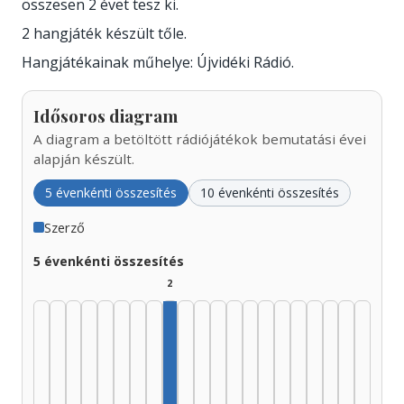
összesen 2 évet tesz ki.
2 hangjáték készült tőle.
Hangjátékainak műhelye: Újvidéki Rádió.
Idősoros diagram
A diagram a betöltött rádiójátékok bemutatási évei
alapján készült.
5 évenkénti összesítés
10 évenkénti összesítés
Szerző
5 évenkénti összesítés
2
Szerző, 1965–1969: 2