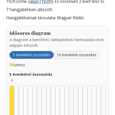
1929 (címe:
Falun (1929)
). Ez összesen 2 évet tesz ki.
7 hangjátékban játszott.
Hangjátékainak társulata: Magyar Rádió.
Idősoros diagram
A diagram a betöltött rádiójátékok bemutatási évei
alapján készült.
5 évenkénti összesítés
10 évenkénti összesítés
Színész
5 évenkénti összesítés
7
Színész, 1925–1929: 7