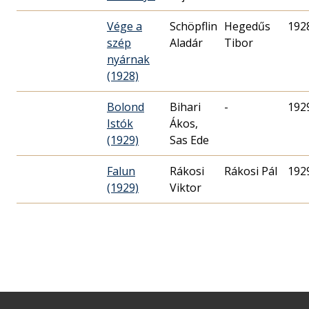
Vége a
Schöpflin
Hegedűs
192
szép
Aladár
Tibor
nyárnak
(1928)
Bolond
Bihari
-
192
Istók
Ákos,
(1929)
Sas Ede
Falun
Rákosi
Rákosi Pál
192
(1929)
Viktor