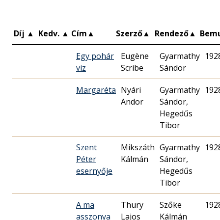
Díj
▲
Kedv.
▲
Cím
▲
Szerző
▲
Rendező
▲
Bem
Egy pohár
Eugène
Gyarmathy
192
viz
Scribe
Sándor
Margaréta
Nyári
Gyarmathy
192
Andor
Sándor,
Hegedűs
Tibor
Szent
Mikszáth
Gyarmathy
192
Péter
Kálmán
Sándor,
esernyője
Hegedűs
Tibor
A ma
Thury
Szőke
192
asszonya
Lajos
Kálmán