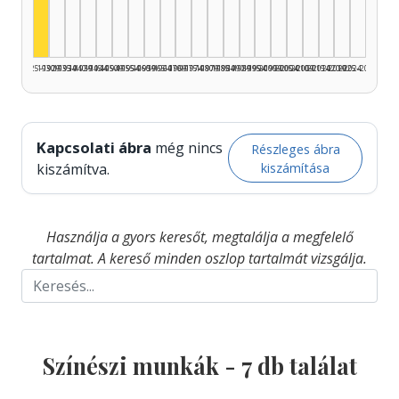
1925–1929
1930–1934
1935–1939
1940–1944
1945–1949
1950–1954
1955–1959
1960–1964
1965–1969
1970–1974
1975–1979
1980–1984
1985–1989
1990–1994
1995–1999
2000–2004
2005–2009
2010–2014
2015–2019
2020–2024
2025–2026
Kapcsolati ábra
még nincs
Részleges ábra
kiszámítása
kiszámítva.
Használja a gyors keresőt, megtalálja a megfelelő
tartalmat. A kereső minden oszlop tartalmát vizsgálja.
Színészi munkák -
7
db találat