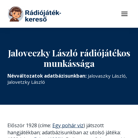
Tovább a navigációhoz
Tovább a tartalomhoz
Menü
Jaloveczky László rádiójátékos
munkássága
Névváltozatok adatbázisunkban:
Jalovaszky László,
Jalovetzky László
Először 1928 (címe:
Egy pohár viz
) játszott
hangjátékban; adatbázisunkban az utolsó játéka: