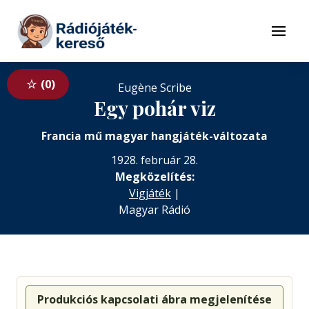
Tovább a navigációhoz
Tovább a tartalomhoz
Menü
0
Eugène Scribe
Egy pohár viz
Francia mű magyar hangjáték-változata
1928. február 28.
Megközelítés:
Vigjáték
|
Magyar Rádió
Produkciós kapcsolati ábra megjelenítése