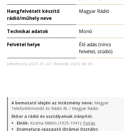
Hangfelvételt készítő
Magyar Rádió
rádió/műhely neve
Technikai adatok
Monó
Felvétel helye
Élő adás (nincs
felvétel, stúdió)
Létrehozva: 2025. 01. 07.; Revíziók: 2025. 08. 05.
A bemutató idején az intézmény neve:
Magyar
Telefonhírmondó és Rádió Rt. / Magyar Rádió
Ekkor a rádió és osztályainak irányítói:
Elnök:
Kozma Miklós (1925-1941);
Forrás
Dramaturg-igazgató (Drámai Osztály):