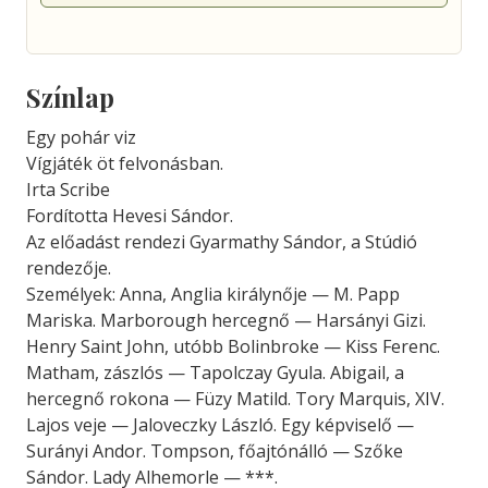
Színlap
Egy pohár viz
Vígjáték öt felvonásban.
Irta Scribe
Fordította Hevesi Sándor.
Az előadást rendezi Gyarmathy Sándor, a Stúdió
rendezője.
Személyek: Anna, Anglia királynője — M. Papp
Mariska. Marborough hercegnő — Harsányi Gizi.
Henry Saint John, utóbb Bolinbroke — Kiss Ferenc.
Matham, zászlós — Tapolczay Gyula. Abigail, a
hercegnő rokona — Füzy Matild. Tory Marquis, XIV.
Lajos veje — Jaloveczky László. Egy képviselő —
Surányi Andor. Tompson, főajtónálló — Szőke
Sándor. Lady Alhemorle — ***.