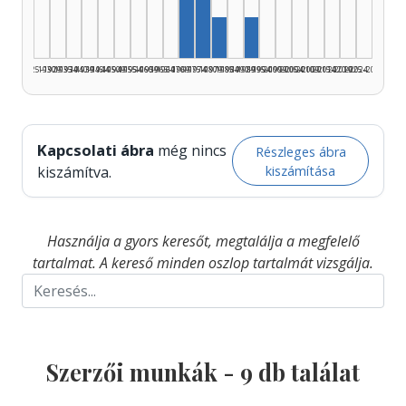
Szerző, 1970–1974: 3
Szerző, 1980–1984: 1
Szerző, 1990–1994: 1
1925–1929
1930–1934
1935–1939
1940–1944
1945–1949
1950–1954
1955–1959
1960–1964
1965–1969
1970–1974
1975–1979
1980–1984
1985–1989
1990–1994
1995–1999
2000–2004
2005–2009
2010–2014
2015–2019
2020–2024
2025–2026
Kapcsolati ábra
még nincs
Részleges ábra
kiszámítása
kiszámítva.
Használja a gyors keresőt, megtalálja a megfelelő
tartalmat. A kereső minden oszlop tartalmát vizsgálja.
Szerzői munkák -
9
db találat