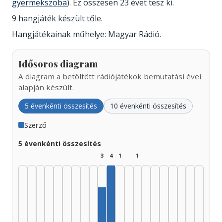
gyermekszoba
). Ez összesen 23 évet tesz ki.
9 hangjáték készült tőle.
Hangjátékainak műhelye: Magyar Rádió.
Idősoros diagram
A diagram a betöltött rádiójátékok bemutatási évei
alapján készült.
5 évenkénti összesítés
10 évenkénti összesítés
Szerző
5 évenkénti összesítés
3
4
1
1
Szerző, 1975–1979: 4