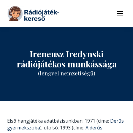
Tovább a navigációhoz
Tovább a tartalomhoz
Menü
Ireneusz Iredynski
rádiójátékos munkássága
(
lengyel nemzetiségű
)
Első hangjátéka adatbázisunkban: 1971 (címe:
Derűs
gyermekszoba
); utolsó: 1993 (címe:
A derűs