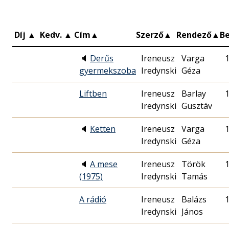
Díj
▲
Kedv.
▲
Cím
▲
Szerző
▲
Rendező
▲
B
🔈
Derűs
Ireneusz
Varga
gyermekszoba
Iredynski
Géza
Liftben
Ireneusz
Barlay
Iredynski
Gusztáv
🔈
Ketten
Ireneusz
Varga
Iredynski
Géza
🔈
A mese
Ireneusz
Török
(1975)
Iredynski
Tamás
A rádió
Ireneusz
Balázs
Iredynski
János