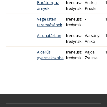
Barátom, az
Ireneusz
Andrej
árnyék
Iredynski
Pruski
Vége Isten
Ireneusz
-
teremtésének
Iredynski
A ruhatárban
Ireneusz
Varsányi
Iredynski
Anikó
A derűs
Ireneusz
Vajda
gyermekszoba
Iredynski
Zsuzsa