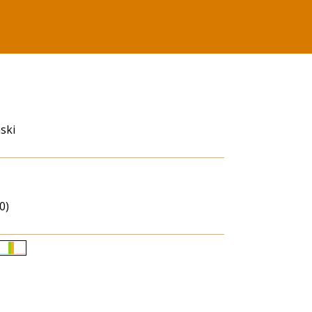
ski
0)
Életkori
eloszlás
nagyítása