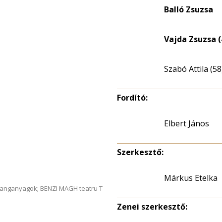
Balló Zsuzsa
Vajda Zsuzsa (
Szabó Attila (58
Fordító:
Elbert János
Szerkesztő:
Márkus Etelka
hanganyagok; BENZI MAGH teatru T
Zenei szerkesztő: