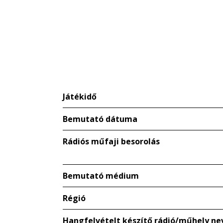
Játékidő
Bemutató dátuma
Rádiós műfaji besorolás
Bemutató médium
Régió
Hangfelvételt készítő rádió/műhely ne