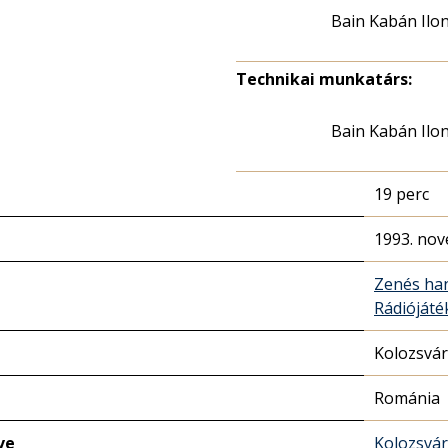
Bain Kabán Ilo
Technikai munkatárs:
Bain Kabán Ilo
19 perc
1993. nov
Zenés ha
Rádióját
Kolozsvár
Románia
ve
Kolozsvár