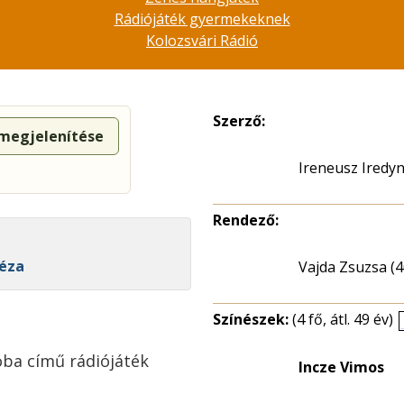
Rádiójáték gyermekeknek
Kolozsvári Rádió
Szerző:
 megjelenítése
Ireneusz Iredyn
Rendező:
Géza
Vajda Zsuzsa (4
Színészek:
(4 fő, átl. 49 év)
oba című rádiójáték
Incze Vimos