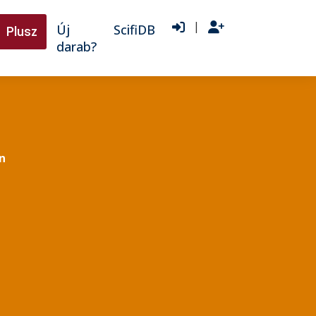
|
Új
ScifiDB
Plusz
darab?
n