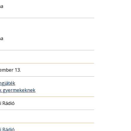
na
na
ember 13.
ngjáték
ék gyermekeknek
i Rádió
i Rádió