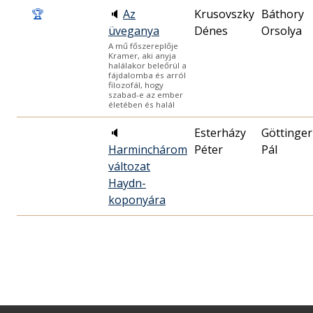
🏆
🔈
Az
Krusovszky
Báthory
üveganya
Dénes
Orsolya
A mű főszereplője
Kramer, aki anyja
halálakor beleőrül a
fájdalomba és arról
filozofál, hogy
szabad-e az ember
életében és halál
🔈
Esterházy
Göttinger
Harminchárom
Péter
Pál
változat
Haydn-
koponyára