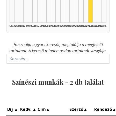
Színész, 2010
1925–1929
1930–1934
1935–1939
1940–1944
1945–1949
1950–1954
1955–1959
1960–1964
1965–1969
1970–1974
1975–1979
1980–1984
1985–1989
1990–1994
1995–1999
2000–2004
2005–2009
2010–2014
2015–2019
2020–2024
2025–2026
Használja a gyors keresőt, megtalálja a megfelelő
tartalmat. A kereső minden oszlop tartalmát vizsgálja.
Színészi munkák -
2
db találat
Díj
▲
Kedv.
▲
Cím
▲
Szerző
▲
Rendező