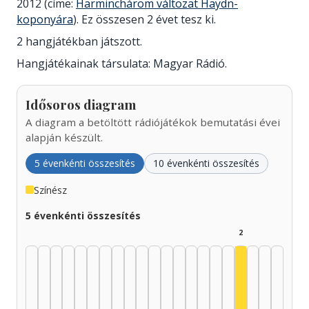
2012 (címe:
Harminchárom változat Haydn-
koponyára
). Ez összesen 2 évet tesz ki.
2 hangjátékban játszott.
Hangjátékainak társulata: Magyar Rádió.
Idősoros diagram
A diagram a betöltött rádiójátékok bemutatási évei
alapján készült.
5 évenkénti összesítés
10 évenkénti összesítés
Színész
5 évenkénti összesítés
2