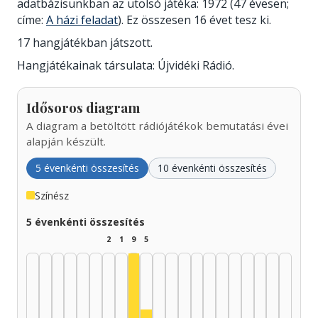
adatbázisunkban az utolsó játéka: 1972 (47 évesen;
címe:
A házi feladat
). Ez összesen 16 évet tesz ki.
17 hangjátékban játszott.
Hangjátékainak társulata: Újvidéki Rádió.
Idősoros diagram
A diagram a betöltött rádiójátékok bemutatási évei
alapján készült.
5 évenkénti összesítés
10 évenkénti összesítés
Színész
5 évenkénti összesítés
2
1
9
5