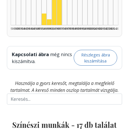
Színész, 1965–1969: 9
Színész, 1970–1974: 5
Színész, 1955–1959: 2
Színész, 1960–1964: 1
1925–1929
1930–1934
1935–1939
1940–1944
1945–1949
1950–1954
1955–1959
1960–1964
1965–1969
1970–1974
1975–1979
1980–1984
1985–1989
1990–1994
1995–1999
2000–2004
2005–2009
2010–2014
2015–2019
2020–2024
2025–2026
Kapcsolati ábra
még nincs
Részleges ábra
kiszámítása
kiszámítva.
Használja a gyors keresőt, megtalálja a megfelelő
tartalmat. A kereső minden oszlop tartalmát vizsgálja.
Színészi munkák -
17
db találat