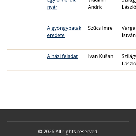
nyár
Andric
Lászl
A gyöngypatak
Szűcs Imre
Varga
eredete
István
A házi feladat
Ivan Kušan
Szilág
Lászl
© 2026 All rights reserved.