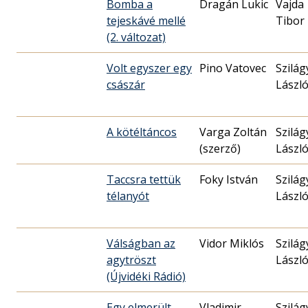
Bomba a
Dragán Lukic
Vajda
tejeskávé mellé
Tibor
(2. változat)
Volt egyszer egy
Pino Vatovec
Szilág
császár
Lászl
A kötéltáncos
Varga Zoltán
Szilág
(szerző)
Lászl
Taccsra tettük
Foky István
Szilág
télanyót
Lászl
Válságban az
Vidor Miklós
Szilág
agytröszt
Lászl
(Újvidéki Rádió)
Egy elmerült
Vladimir
Szilág