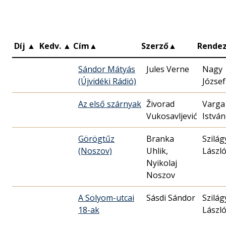
Díj
▲
Kedv.
▲
Cím
▲
Szerző
▲
Rende
Sándor Mátyás
Jules Verne
Nagy
(Újvidéki Rádió)
József
Az első szárnyak
Živorad
Varga
Vukosavljević
István
Görögtűz
Branka
Szilág
(Noszov)
Uhlik,
Lászl
Nyikolaj
Noszov
A Solyom-utcai
Sásdi Sándor
Szilág
18-ak
Lászl