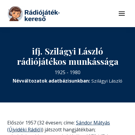
Tovább a navigációhoz
Tovább a tartalomhoz
Menü
ifj. Szilágyi László
rádiójátékos munkássága
1925 - 1980
Névváltozatok adatbázisunkban:
Szilágyi László
Először 1957 (32 évesen; címe:
Sándor Mátyás
(Újvidéki Rádió)
) játszott hangjátékban;