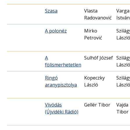
Szasa
Vlasta
Varga
Radovanović
István
A polonéz
Mirko
Szilág
Petrović
Lászl
A
Sulhóf József
Szilág
fölismerhetetlen
Lászl
Ringó
Kopeczky
Szilág
aranypisztolya
László
Lászl
Vívódás
Gellér Tibor
Vajda
(Újvidéki Rádió)
Tibor