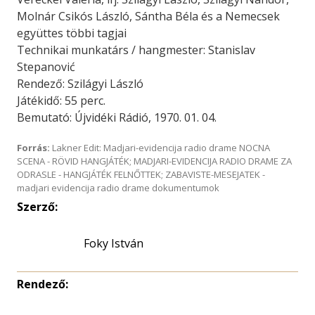
Molnár Csikós László, Sántha Béla és a Nemecsek
együttes többi tagjai
Technikai munkatárs / hangmester: Stanislav
Stepanović
Rendező: Szilágyi László
Játékidő: 55 perc.
Bemutató: Újvidéki Rádió, 1970. 01. 04.
Forrás:
Lakner Edit: Madjari-evidencija radio drame NOCNA
SCENA - RÖVID HANGJÁTÉK; MADJARI-EVIDENCIJA RADIO DRAME ZA
ODRASLE - HANGJÁTÉK FELNŐTTEK; ZABAVISTE-MESEJATEK -
madjari evidencija radio drame dokumentumok
Szerző:
Foky István
Rendező: