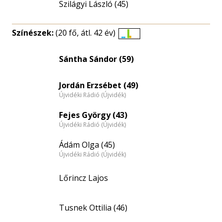
Szilágyi László (45)
Színészek:
(20 fő, átl. 42 év)
Életkori
eloszlás
Sántha Sándor (59)
nagyítása
Jordán Erzsébet (49)
Újvidéki Rádió (Újvidék)
Fejes György (43)
Újvidéki Rádió (Újvidék)
Ádám Olga (45)
Újvidéki Rádió (Újvidék)
Lőrincz Lajos
Tusnek Ottilia (46)