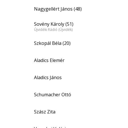
Nagygellért János (48)
Sovény Károly (51)
Újvidéki Rádió (Újvidék)
Szkopál Béla (20)
Aladics Elemér
Aladics János
Schumacher Ottó
Szász Zita