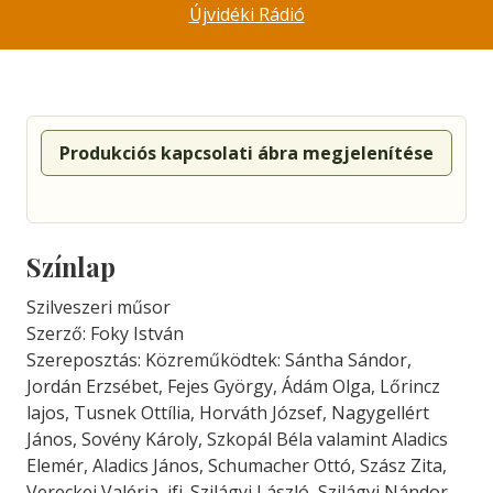
Újvidéki Rádió
Produkciós kapcsolati ábra megjelenítése
Színlap
Szilveszeri műsor
Szerző: Foky István
Szereposztás: Közreműködtek: Sántha Sándor,
Jordán Erzsébet, Fejes György, Ádám Olga, Lőrincz
lajos, Tusnek Ottília, Horváth József, Nagygellért
János, Sovény Károly, Szkopál Béla valamint Aladics
Elemér, Aladics János, Schumacher Ottó, Szász Zita,
Vereckei Valéria, ifj. Szilágyi László, Szilágyi Nándor,