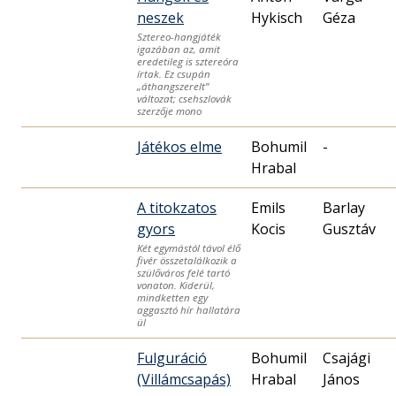
neszek
Hykisch
Géza
Sztereo-hangjáték
igazában az, amit
eredetileg is sztereóra
írtak. Ez csupán
„áthangszerelt”
változat; csehszlovák
szerzője mono
Játékos elme
Bohumil
-
Hrabal
A titokzatos
Emils
Barlay
gyors
Kocis
Gusztáv
Két egymástól távol élő
fivér összetalálkozik a
szülőváros felé tartó
vonaton. Kiderül,
mindketten egy
aggasztó hír hallatára
ül
Fulguráció
Bohumil
Csajági
(Villámcsapás)
Hrabal
János