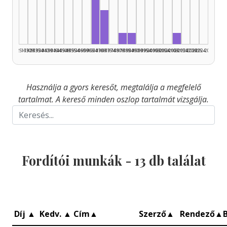
Fordító, 1965–1969: 7
Fordító, 1970–1974: 3
Fordító, 1980–1984: 1
Fordító, 1985–1989: 1
Fordító, 2010
1925–1929
1930–1934
1935–1939
1940–1944
1945–1949
1950–1954
1955–1959
1960–1964
1965–1969
1970–1974
1975–1979
1980–1984
1985–1989
1990–1994
1995–1999
2000–2004
2005–2009
2010–2014
2015–2019
2020–2024
2025–2026
Használja a gyors keresőt, megtalálja a megfelelő
tartalmat. A kereső minden oszlop tartalmát vizsgálja.
Fordítói munkák -
13
db találat
Díj
▲
Kedv.
▲
Cím
▲
Szerző
▲
Rendező
▲