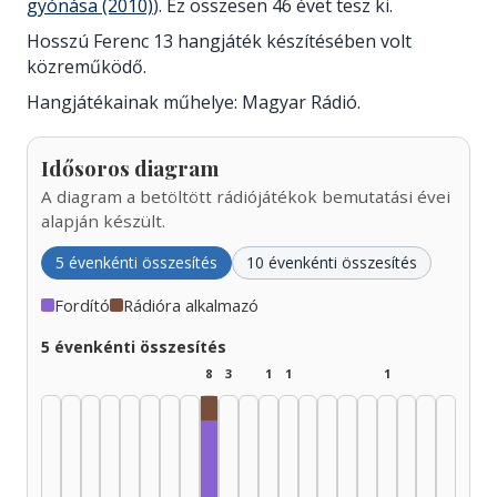
gyónása (2010)
). Ez összesen 46 évet tesz ki.
Hosszú Ferenc 13 hangjáték készítésében volt
közreműködő.
Hangjátékainak műhelye: Magyar Rádió.
Idősoros diagram
A diagram a betöltött rádiójátékok bemutatási évei
alapján készült.
5 évenkénti összesítés
10 évenkénti összesítés
Fordító
Rádióra alkalmazó
5 évenkénti összesítés
8
3
1
1
1
Rádióra alkalmazó, 1965–1969: 1