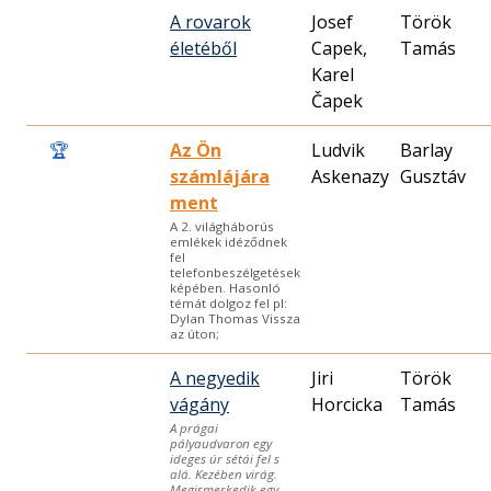
A rovarok
Josef
Török
életéből
Capek,
Tamás
Karel
Čapek
🏆
Az Ön
Ludvik
Barlay
számlájára
Askenazy
Gusztáv
ment
A 2. világháborús
emlékek idéződnek
fel
telefonbeszélgetések
képében. Hasonló
témát dolgoz fel pl:
Dylan Thomas Vissza
az úton;
A negyedik
Jiri
Török
vágány
Horcicka
Tamás
A prágai
pályaudvaron egy
ideges úr sétái fel s
alá. Kezében virág.
Megismerkedik egy