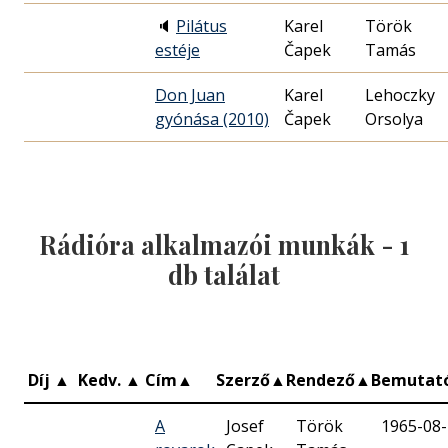
🔈
Pilátus
Karel
Török
estéje
Čapek
Tamás
Don Juan
Karel
Lehoczky
gyónása (2010)
Čapek
Orsolya
Rádióra alkalmazói munkák -
1
db találat
Díj
▲
Kedv.
▲
Cím
▲
Szerző
▲
Rendező
▲
Bemutat
A
Josef
Török
1965-08