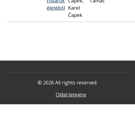
rovarok
Capek,
Tamás
életéből
Karel
Čapek
© 2026 All rights reserved.
Oldal tetejére