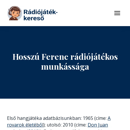
Tovább a navigációhoz
Tovább a tartalomhoz
Menü
Hosszú Ferenc rádiójátékos
munkássága
Első hangjátéka adatbázisunkban: 1965 (címe:
A
rovarok életéből
); utolsó: 2010 (címe:
Don Juan