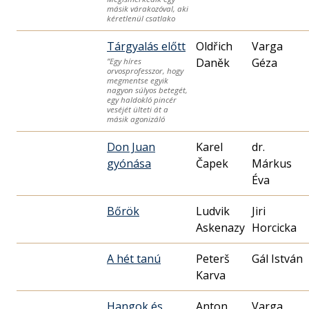
másik várakozóval, aki
kéretlenül csatlako
Tárgyalás előtt
Oldřich
Varga
Daněk
Géza
”Egy híres
orvosprofesszor, hogy
megmentse egyik
nagyon súlyos betegét,
egy haldokló pincér
veséjét ülteti át a
másik agonizáló
Don Juan
Karel
dr.
gyónása
Čapek
Márkus
Éva
Bőrök
Ludvik
Jiri
Askenazy
Horcicka
A hét tanú
Peterš
Gál István
Karva
Hangok és
Anton
Varga