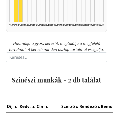
Színész, 1930–1934: 1
Színész, 1935–1939: 1
1925–1929
1930–1934
1935–1939
1940–1944
1945–1949
1950–1954
1955–1959
1960–1964
1965–1969
1970–1974
1975–1979
1980–1984
1985–1989
1990–1994
1995–1999
2000–2004
2005–2009
2010–2014
2015–2019
2020–2024
2025–2026
Használja a gyors keresőt, megtalálja a megfelelő
tartalmat. A kereső minden oszlop tartalmát vizsgálja.
Színészi munkák -
2
db találat
Díj
▲
Kedv.
▲
Cím
▲
Szerző
▲
Rendező
▲
Bemu