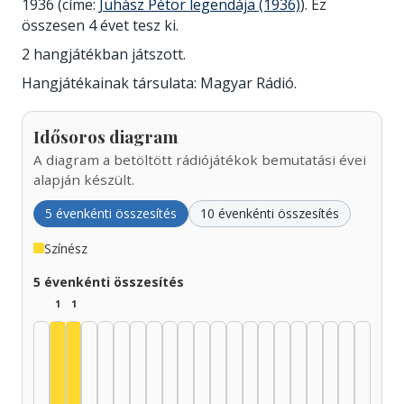
1936 (címe:
Juhász Pétör legendája (1936)
). Ez
összesen 4 évet tesz ki.
2 hangjátékban játszott.
Hangjátékainak társulata: Magyar Rádió.
Idősoros diagram
A diagram a betöltött rádiójátékok bemutatási évei
alapján készült.
5 évenkénti összesítés
10 évenkénti összesítés
Színész
5 évenkénti összesítés
1
1