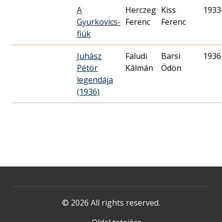
A
Herczeg
Kiss
1933
Gyurkovics-
Ferenc
Ferenc
fiúk
Juhász
Faludi
Barsi
1936
Pétör
Kálmán
Ödön
legendája
(1936)
© 2026 All rights reserved.