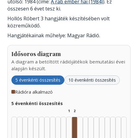
utolsó: 1984 (címe:
A rab ember fiai (1984)
). Ez
összesen 6 évet tesz ki.
Hollós Róbert 3 hangjáték készítésében volt
közreműködő.
Hangjátékainak műhelye: Magyar Rádió.
Idősoros diagram
A diagram a betöltött rádiójátékok bemutatási évei
alapján készült.
5 évenkénti összesítés
10 évenkénti összesítés
Rádióra alkalmazó
5 évenkénti összesítés
1
2