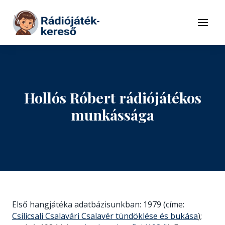
Tovább a navigációhoz
Tovább a tartalomhoz
Menü
Hollós Róbert rádiójátékos
munkássága
Első hangjátéka adatbázisunkban: 1979 (címe:
Csilicsali Csalavári Csalavér tündöklése és bukása
);