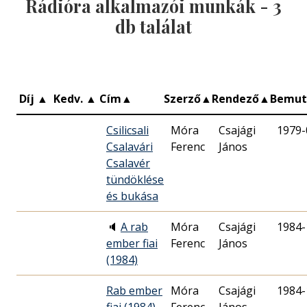
Rádióra alkalmazói munkák -
3
db találat
Díj
▲
Kedv.
▲
Cím
▲
Szerző
▲
Rendező
▲
Bemut
Csilicsali
Móra
Csajági
1979-
Csalavári
Ferenc
János
Csalavér
tündöklése
és bukása
🔈
A rab
Móra
Csajági
1984-
ember fiai
Ferenc
János
(1984)
Rab ember
Móra
Csajági
1984-