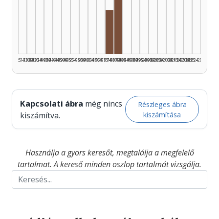
Rádióra alkalmazó, 1980–19
Rádióra alkalmazó, 1975–1979
1925–1929
1930–1934
1935–1939
1940–1944
1945–1949
1950–1954
1955–1959
1960–1964
1965–1969
1970–1974
1975–1979
1980–1984
1985–1989
1990–1994
1995–1999
2000–2004
2005–2009
2010–2014
2015–2019
2020–2024
2025–2026
Kapcsolati ábra
még nincs
Részleges ábra
kiszámítása
kiszámítva.
Használja a gyors keresőt, megtalálja a megfelelő
tartalmat. A kereső minden oszlop tartalmát vizsgálja.