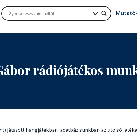
Mutató
Gábor rádiójátékos mun
nt
) játszott hangjátékban; adatbázisunkban az utolsó játéka