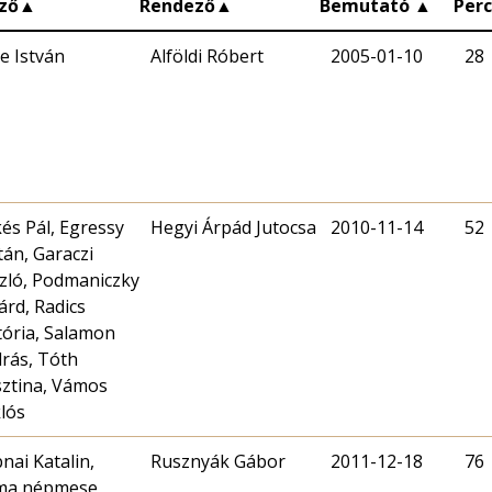
ző
▲
Rendező
▲
Bemutató
▲
Per
e István
Alföldi Róbert
2005-01-10
28
és Pál, Egressy
Hegyi Árpád Jutocsa
2010-11-14
52
tán, Garaczi
zló, Podmaniczky
lárd, Radics
tória, Salamon
rás, Tóth
sztina, Vámos
lós
nai Katalin,
Rusznyák Gábor
2011-12-18
76
ma népmese