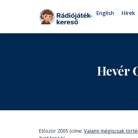
Tovább a navigációhoz
Tovább a tartalomhoz
English
Hírek
Hevér 
Először 2005 (címe:
Valami mégiscsak törté