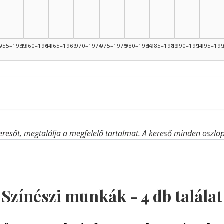
4
955–1959
1960–1964
1965–1969
1970–1974
1975–1979
1980–1984
1985–1989
1990–1994
1995–19
eresőt, megtalálja a megfelelő tartalmat. A kereső minden oszlop 
Színészi munkák -
4
db találat