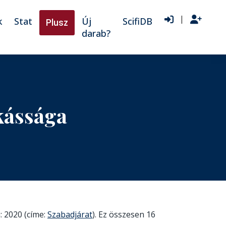
|
k
Stat
Új
ScifiDB
Plusz
darab?
kássága
: 2020 (címe:
Szabadjárat
). Ez összesen 16