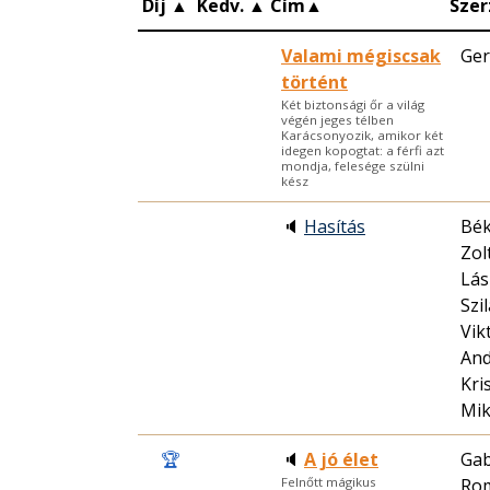
Díj
▲
Kedv.
▲
Cím
▲
Szer
Valami mégiscsak
Ger
történt
Két biztonsági őr a világ
végén jeges télben
Karácsonyozik, amikor két
idegen kopogtat: a férfi azt
mondja, felesége szülni
kész
🔈
Hasítás
Bék
Zol
Lás
Szi
Vik
And
Kri
Mik
🏆
🔈
A jó élet
Gab
Ro
Felnőtt mágikus