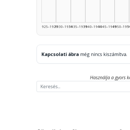
1925–1929
1930–1934
1935–1939
1940–1944
1945–1949
1950–195
1
Kapcsolati ábra
még nincs kiszámítva.
Használja a gyors k