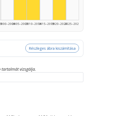
Színész, 2005–2009: 1
Színész, 2020–2024: 1
99
2000–2004
2005–2009
2010–2014
2015–2019
2020–2024
2025–2026
Részleges ábra kiszámítása
tartalmát vizsgálja.