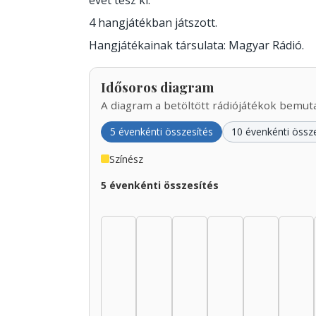
évet tesz ki.
4 hangjátékban játszott.
Hangjátékainak társulata: Magyar Rádió.
Idősoros diagram
A diagram a betöltött rádiójátékok bemutat
5 évenkénti összesítés
10 évenkénti össz
Színész
5 évenkénti összesítés