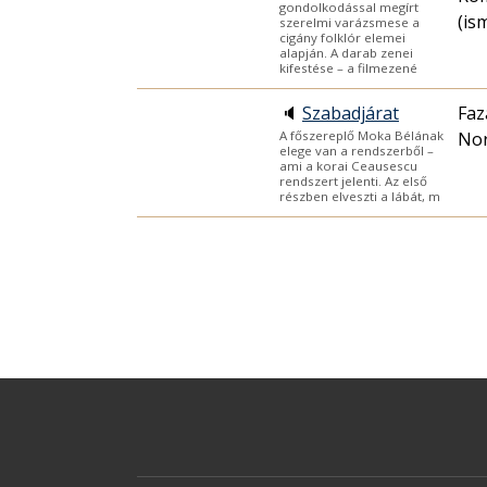
gondolkodással megírt
(is
szerelmi varázsmese a
cigány folklór elemei
alapján. A darab zenei
kifestése – a filmezené
🔈
Szabadjárat
Faz
Nor
A főszereplő Moka Bélának
elege van a rendszerből –
ami a korai Ceausescu
rendszert jelenti. Az első
részben elveszti a lábát, m