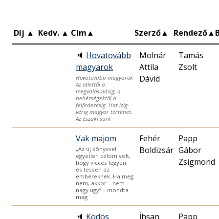
Díj
▲
Kedv.
▲
Cím
▲
Szerző
▲
Rendező
▲
🔈
Hovatovább
Molnár
Tamás
magyarok
Attila
Zsolt
Dávid
Hovatovább magyarok
Az ötlettől a
megvalósulásig, a
nehézségektől a
felfedezésig. Hat ízig-
vérig magyar történet.
Az északi sark
Vak majom
Fehér
Papp
Boldizsár
Gábor
„Az új könyvvel
egyetlen célom volt,
Zsigmond
hogy vicces legyen,
és tessen az
embereknek. Ha meg
nem, akkor – nem
nagy ügy” – mondta
mag
🔈
Ködös
İhsan
Papp