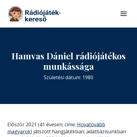
Tovább a navigációhoz
Tovább a tartalomhoz
Menü
Hamvas Dániel rádiójátékos
munkássága
Születési dátum: 1980
Először 2021 (41 évesen; címe:
Hovatovább
magyarok
) játszott hangjátékban; adatbázisunkban