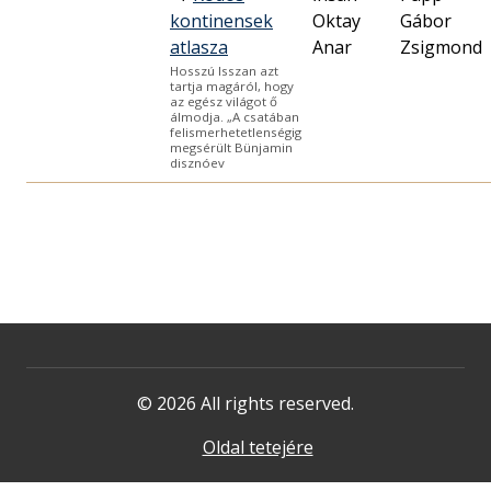
kontinensek
Oktay
Gábor
atlasza
Anar
Zsigmond
Hosszú Isszan azt
tartja magáról, hogy
az egész világot ő
álmodja. „A csatában
felismerhetetlenségig
megsérült Bünjamin
disznóev
© 2026 All rights reserved.
Oldal tetejére