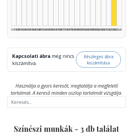
Színész,
1925–1929
1930–1934
1935–1939
1940–1944
1945–1949
1950–1954
1955–1959
1960–1964
1965–1969
1970–1974
1975–1979
1980–1984
1985–1989
1990–1994
1995–1999
2000–2004
2005–2009
2010–2014
2015–2019
2020–2024
2025–2026
Kapcsolati ábra
még nincs
Részleges ábra
kiszámítása
kiszámítva.
Használja a gyors keresőt, megtalálja a megfelelő
tartalmat. A kereső minden oszlop tartalmát vizsgálja.
Színészi munkák -
3
db találat