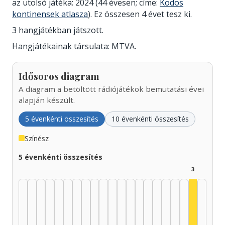
az utolsó játéka: 2024 (44 évesen; címe:
Ködös
kontinensek atlasza
). Ez összesen 4 évet tesz ki.
3 hangjátékban játszott.
Hangjátékainak társulata: MTVA.
Idősoros diagram
A diagram a betöltött rádiójátékok bemutatási évei
alapján készült.
5 évenkénti összesítés
10 évenkénti összesítés
Színész
5 évenkénti összesítés
3