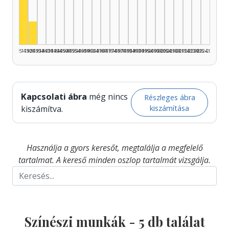
Színész, 1925–1929: 4
Színész, 1930–1934: 1
1925–1929
1930–1934
1935–1939
1940–1944
1945–1949
1950–1954
1955–1959
1960–1964
1965–1969
1970–1974
1975–1979
1980–1984
1985–1989
1990–1994
1995–1999
2000–2004
2005–2009
2010–2014
2015–2019
2020–2024
2025–2026
Kapcsolati ábra
még nincs
Részleges ábra
kiszámítása
kiszámítva.
Használja a gyors keresőt, megtalálja a megfelelő
tartalmat. A kereső minden oszlop tartalmát vizsgálja.
Színészi munkák -
5
db találat