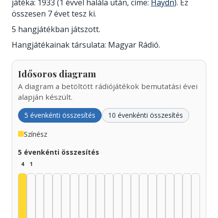
játéka: 1933 (1 évvel halála után, címe:
Haydn
). Ez
összesen 7 évet tesz ki.
5 hangjátékban játszott.
Hangjátékainak társulata: Magyar Rádió.
Idősoros diagram
A diagram a betöltött rádiójátékok bemutatási évei
alapján készült.
5 évenkénti összesítés
10 évenkénti összesítés
Színész
5 évenkénti összesítés
4
1