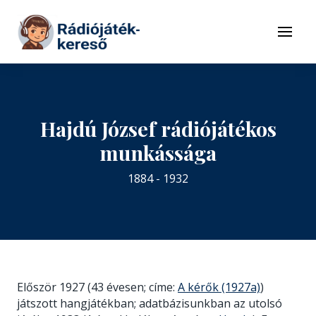
Tovább a navigációhoz
Tovább a tartalomhoz
Menü
Hajdú József rádiójátékos
munkássága
1884 - 1932
Először 1927 (43 évesen; címe:
A kérők (1927a)
)
játszott hangjátékban; adatbázisunkban az utolsó