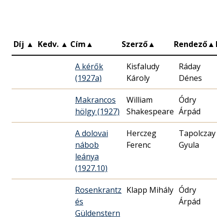
Díj
▲
Kedv.
▲
Cím
▲
Szerző
▲
Rendező
▲
A kérők
Kisfaludy
Ráday
(1927a)
Károly
Dénes
Makrancos
William
Ódry
hölgy (1927)
Shakespeare
Árpád
A dolovai
Herczeg
Tapolczay
nábob
Ferenc
Gyula
leánya
(1927.10)
Rosenkrantz
Klapp Mihály
Ódry
és
Árpád
Güldenstern