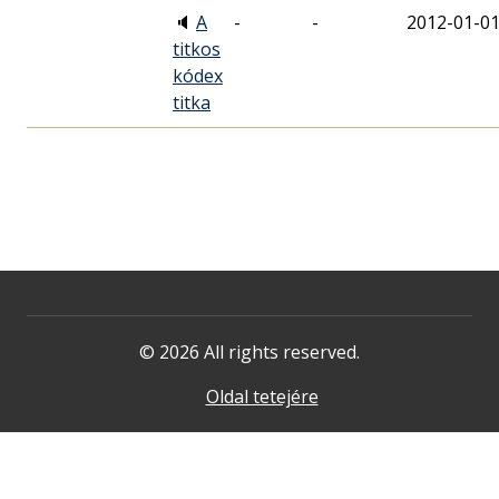
🔈
A
-
-
2012-01-0
titkos
kódex
titka
© 2026 All rights reserved.
Oldal tetejére