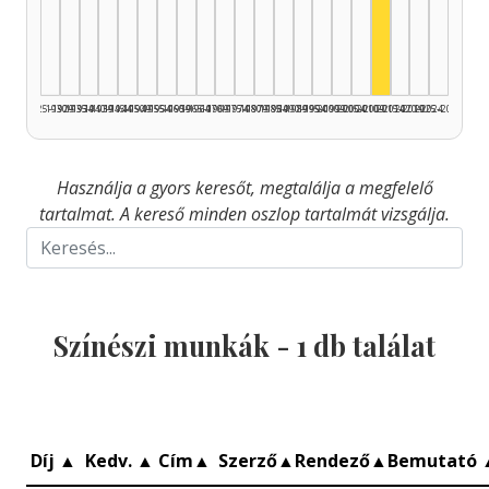
Színész, 2010
1925–1929
1930–1934
1935–1939
1940–1944
1945–1949
1950–1954
1955–1959
1960–1964
1965–1969
1970–1974
1975–1979
1980–1984
1985–1989
1990–1994
1995–1999
2000–2004
2005–2009
2010–2014
2015–2019
2020–2024
2025–2026
Használja a gyors keresőt, megtalálja a megfelelő
tartalmat. A kereső minden oszlop tartalmát vizsgálja.
Színészi munkák -
1
db találat
Díj
▲
Kedv.
▲
Cím
▲
Szerző
▲
Rendező
▲
Bemutató