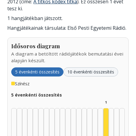
2012 (címe:
A titkos kódex titka
). Ez összesen 1 évet
tesz ki.
1 hangjátékban játszott.
Hangjátékainak társulata: Első Pesti Egyetemi Rádió.
Idősoros diagram
A diagram a betöltött rádiójátékok bemutatási évei
alapján készült.
5 évenkénti összesítés
10 évenkénti összesítés
Színész
5 évenkénti összesítés
1