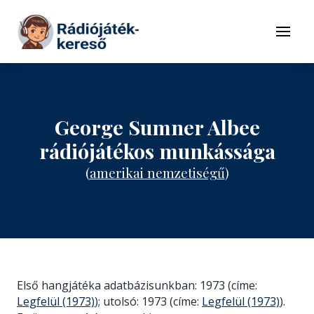
Tovább a navigációhoz
Tovább a tartalomhoz
Menü
George Sumner Albee
rádiójátékos munkássága
(
amerikai nemzetiségű
)
Első hangjátéka adatbázisunkban: 1973 (címe:
Legfelül (1973)
); utolsó: 1973 (címe:
Legfelül (1973)
).