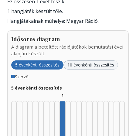
Ez összesen 1 évet tesz ki.
1 hangjáték készült tőle.
Hangjátékainak műhelye: Magyar Rádió.
Idősoros diagram
A diagram a betöltött rádiójátékok bemutatási évei
alapján készült.
5 évenkénti összesítés
10 évenkénti összesítés
Szerző
5 évenkénti összesítés
1
Szerző, 1970–1974: 1