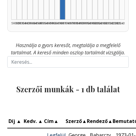
1925–1929
1930–1934
1935–1939
1940–1944
1945–1949
1950–1954
1955–1959
1960–1964
1965–1969
1970–1974
1975–1979
1980–1984
1985–1989
1990–1994
1995–1999
2000–2004
2005–2009
2010–2014
2015–2019
2020–2024
2025–2026
Használja a gyors keresőt, megtalálja a megfelelő
tartalmat. A kereső minden oszlop tartalmát vizsgálja.
Szerzői munkák -
1
db találat
Díj
▲
Kedv.
▲
Cím
▲
Szerző
▲
Rendező
▲
Bemutat
Legfelül
George
Babarczy
1973-01