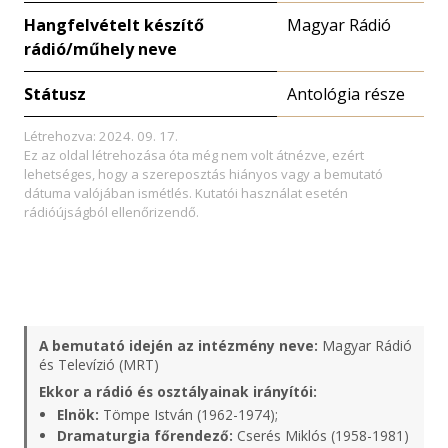
Hangfelvételt készítő
Magyar Rádió
rádió/műhely neve
Státusz
Antológia része
Létrehozva: 2024. 09. 17.
Ez az oldal létrehozása óta még nem volt átnézve, ezért
lehetséges, hogy a szereposztás hiányos vagy a bemutató
dátuma valójában ismétlés. Kutatói használat esetén
rádióújságból ellenőrizendő.
A bemutató idején az intézmény neve:
Magyar Rádió
és Televízió (MRT)
Ekkor a rádió és osztályainak irányítói:
Elnök:
Tömpe István (1962-1974);
Dramaturgia főrendező:
Cserés Miklós (1958-1981)