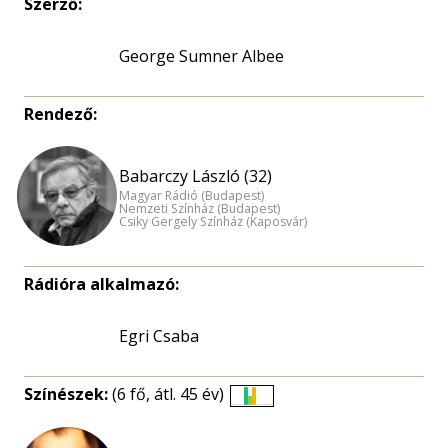
Szerző:
George Sumner Albee
Rendező:
Babarczy László (32)
Magyar Rádió (Budapest)
Nemzeti Színház (Budapest)
Csiky Gergely Színház (Kaposvár)
Rádióra alkalmazó:
Egri Csaba
Színészek:
(6 fő, átl. 45 év)
Életkori
eloszlás