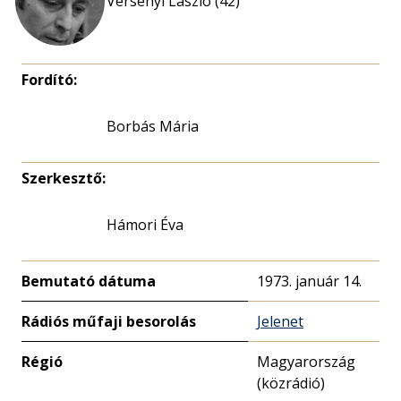
Versényi László (42)
Fordító:
Borbás Mária
Szerkesztő:
Hámori Éva
Bemutató dátuma
1973. január 14.
Rádiós műfaji besorolás
Jelenet
Régió
Magyarország
(közrádió)