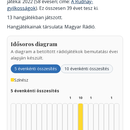
játéka: 2022 (58 évesen; címe:
A Rudnay-
gyilkosságok
). Ez összesen 39 évet tesz ki.
13 hangjátékban játszott.
Hangjátékainak társulata: Magyar Rádió.
Idősoros diagram
A diagram a betöltött rádiójátékok bemutatási évei
alapján készült.
5 évenkénti összesítés
10 évenkénti összesítés
Színész
5 évenkénti összesítés
1
10
1
1