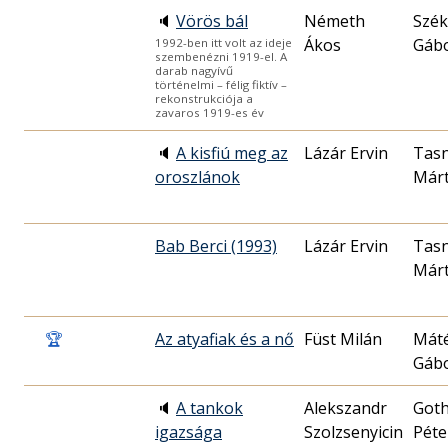
🔈
Vörös bál
Németh
Szék
Ákos
Gáb
1992-ben itt volt az ideje
szembenézni 1919-el. A
darab nagyívű
történelmi – félig fiktív –
rekonstrukciója a
zavaros 1919-es év
🔈
A kisfiú meg az
Lázár Ervin
Tasn
oroszlánok
Már
Bab Berci (1993)
Lázár Ervin
Tasn
Már
🏆
Az atyafiak és a nő
Füst Milán
Mát
Gáb
🔈
A tankok
Alekszandr
Got
igazsága
Szolzsenyicin
Péte