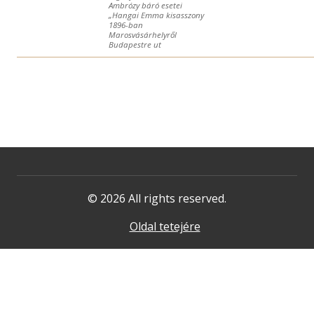
Ambrózy báró esetei
„Hangai Emma kisasszony
1896-ban
Marosvásárhelyről
Budapestre ut
© 2026 All rights reserved.
Oldal tetejére