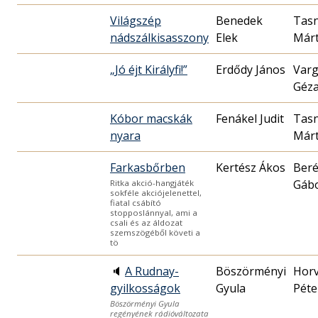
Világszép
Benedek
Tasn
nádszálkisasszony
Elek
Már
„Jó éjt Királyfi!”
Erdődy János
Var
Géz
Kóbor macskák
Fenákel Judit
Tasn
nyara
Már
Farkasbőrben
Kertész Ákos
Beré
Gáb
Ritka akció-hangjáték
sokféle akciójelenettel,
fiatal csábító
stopposlánnyal, ami a
csali és az áldozat
szemszögéből követi a
tö
🔈
A Rudnay-
Böszörményi
Hor
gyilkosságok
Gyula
Péte
Böszörményi Gyula
regényének rádióváltozata