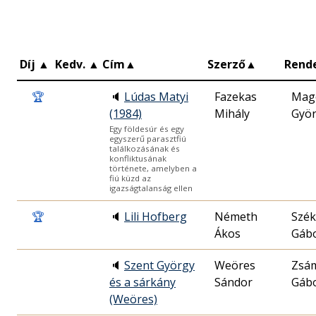
Díj
▲
Kedv.
▲
Cím
▲
Szerző
▲
Rend
🏆
🔈
Lúdas Matyi
Fazekas
Mag
(1984)
Mihály
Gyö
Egy földesúr és egy
egyszerű parasztfiú
találkozásának és
konfliktusának
története, amelyben a
fiú küzd az
igazságtalanság ellen
🏆
🔈
Lili Hofberg
Németh
Szék
Ákos
Gáb
🔈
Szent György
Weöres
Zsá
és a sárkány
Sándor
Gáb
(Weöres)