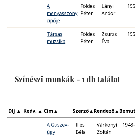
A
Földes
Lányi
195
menyasszony
Péter
Andor
cipője
Társas
Földes
Zsurzs
195
muzsika
Péter
Éva
Színészi munkák -
1
db találat
Díj
▲
Kedv.
▲
Cím
▲
Szerző
▲
Rendező
▲
Bemu
A Guszev-
Illés
Várkonyi
1948-
ügy
Béla
Zoltán