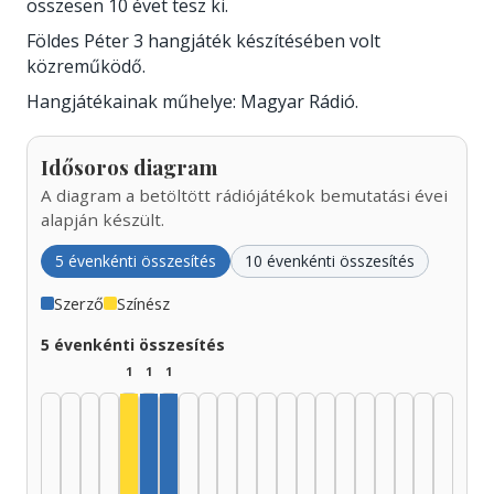
összesen 10 évet tesz ki.
Földes Péter 3 hangjáték készítésében volt
közreműködő.
Hangjátékainak műhelye: Magyar Rádió.
Idősoros diagram
A diagram a betöltött rádiójátékok bemutatási évei
alapján készült.
5 évenkénti összesítés
10 évenkénti összesítés
Szerző
Színész
5 évenkénti összesítés
1
1
1