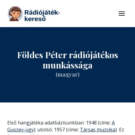
Tovább a navigációhoz
Tovább a tartalomhoz
Menü
Földes Péter rádiójátékos
munkássága
(magyar)
Első hangjátéka adatbázisunkban: 1948 (címe:
A
Guszev-ügy
); utolsó: 1957 (címe:
Társas muzsika
). Ez