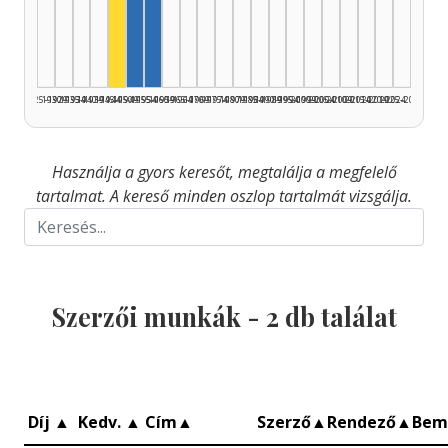
Színész, 1945–1949: 1
Szerző, 1950–1954: 1
Szerző, 1955–1959: 1
1925–1929
1930–1934
1935–1939
1940–1944
1945–1949
1950–1954
1955–1959
1960–1964
1965–1969
1970–1974
1975–1979
1980–1984
1985–1989
1990–1994
1995–1999
2000–2004
2005–2009
2010–2014
2015–2019
2020–2024
2025–2026
Használja a gyors keresőt, megtalálja a megfelelő
tartalmat. A kereső minden oszlop tartalmát vizsgálja.
Szerzői munkák -
2
db találat
Díj
▲
Kedv.
▲
Cím
▲
Szerző
▲
Rendező
▲
Bem