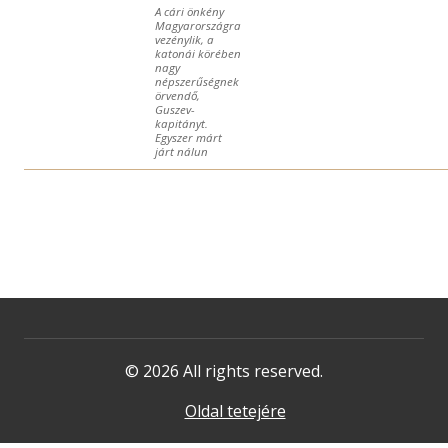
A cári önkény
Magyarországra
vezénylik, a
katonái körében
nagy
népszerűségnek
örvendő,
Guszev-
kapitányt.
Egyszer márt
járt nálun
© 2026 All rights reserved.
Oldal tetejére