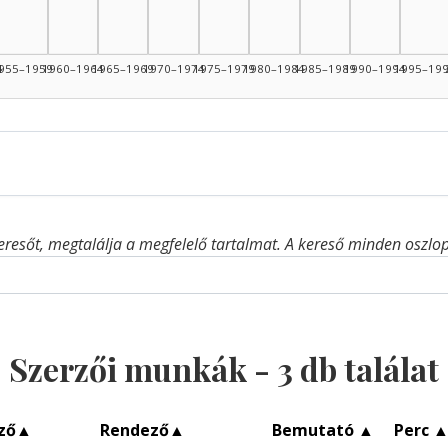
4: 1
4
955–1959
1960–1964
1965–1969
1970–1974
1975–1979
1980–1984
1985–1989
1990–1994
1995–19
eresőt, megtalálja a megfelelő tartalmat. A kereső minden oszlop 
Szerzői munkák -
3
db találat
ző
▲
Rendező
▲
Bemutató
▲
Perc