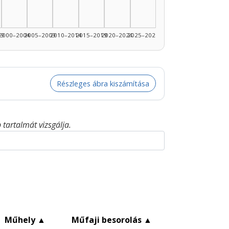
99
2000–2004
2005–2009
2010–2014
2015–2019
2020–2024
2025–2026
Részleges ábra kiszámítása
tartalmát vizsgálja.
▲
Műhely
▲
Műfaji besorolás
▲