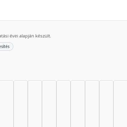
ási évei alapján készült.
esítés