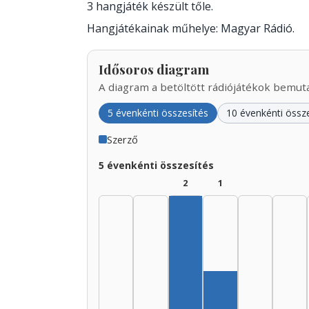
3 hangjáték készült tőle.
Hangjátékainak műhelye: Magyar Rádió.
Idősoros diagram
A diagram a betöltött rádiójátékok bemutat
5 évenkénti összesítés
10 évenkénti össz
Szerző
5 évenkénti összesítés
2
1
Szerző, 1935–1939: 2