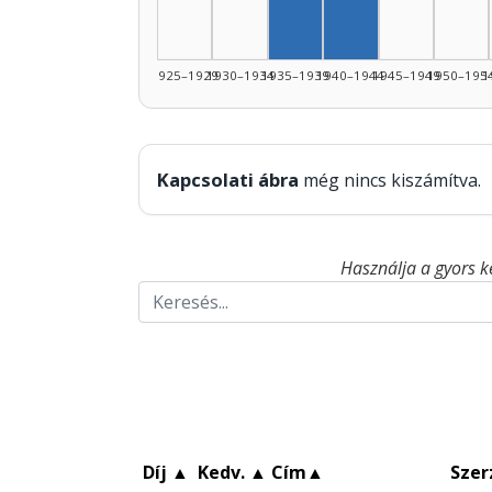
Szerző, 1940–194
1925–1929
1930–1934
1935–1939
1940–1944
1945–1949
1950–195
1
Kapcsolati ábra
még nincs kiszámítva.
Használja a gyors k
Díj
▲
Kedv.
▲
Cím
▲
Szer