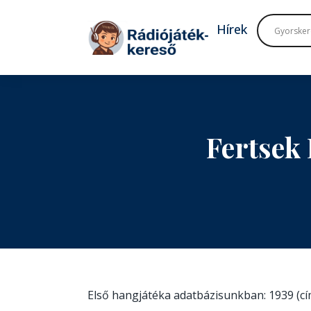
Tovább a navigációhoz
Tovább a tartalomhoz
Hírek
Fertsek
Első hangjátéka adatbázisunkban: 1939 (c