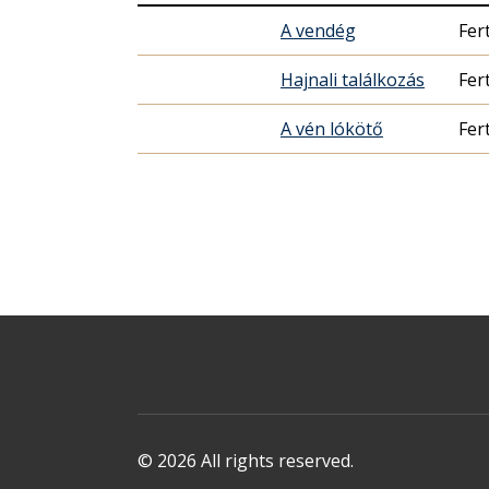
A vendég
Fer
Hajnali találkozás
Fer
A vén lókötő
Fer
© 2026 All rights reserved.