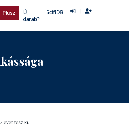
|
Új
ScifiDB
Plusz
darab?
nkássága
2 évet tesz ki.