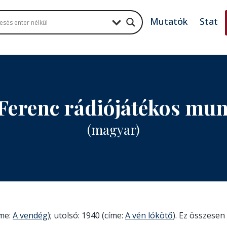
Mutatók
Stat
 Ferenc rádiójátékos mu
(magyar)
íme:
A vendég
); utolsó: 1940 (címe:
A vén lókötő
). Ez összesen 