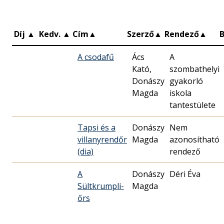
Díj
▲
Kedv.
▲
Cím
▲
Szerző
▲
Rendező
▲
A csodafű
Ács
A
Kató,
szombathelyi
Donászy
gyakorló
Magda
iskola
tantestülete
Tapsi és a
Donászy
Nem
villanyrendőr
Magda
azonosítható
(dia)
rendező
A
Donászy
Déri Éva
Sültkrumpli-
Magda
őrs