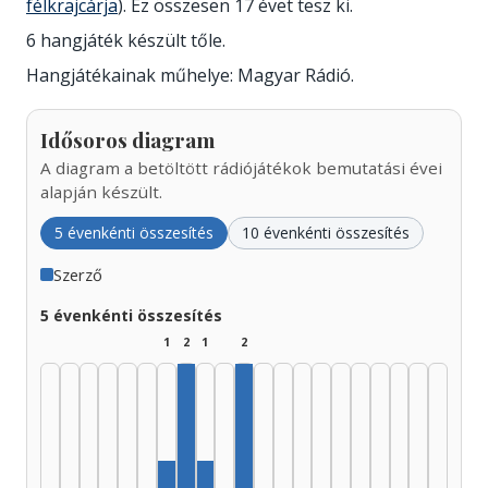
félkrajcárja
). Ez összesen 17 évet tesz ki.
6 hangjáték készült tőle.
Hangjátékainak műhelye: Magyar Rádió.
Idősoros diagram
A diagram a betöltött rádiójátékok bemutatási évei
alapján készült.
5 évenkénti összesítés
10 évenkénti összesítés
Szerző
5 évenkénti összesítés
1
2
1
2
Szerző, 1960–1964: 2
Szerző, 1975–1979: 2