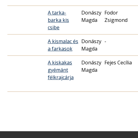
A tarka-
Donászy
Fodor
barka kis
Magda
Zsigmond
csibe
A kismalac és
Donászy
-
a farkasok
Magda
A kiskakas
Donászy
Fejes Cecília
gyémánt
Magda
félkrajcárja