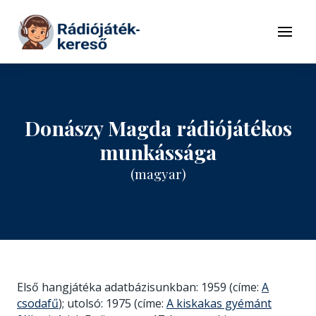
Tovább a navigációhoz
Tovább a tartalomhoz
Menü
Donászy Magda rádiójátékos
munkássága
(magyar)
Első hangjátéka adatbázisunkban: 1959 (címe:
A
csodafű
); utolsó: 1975 (címe:
A kiskakas gyémánt