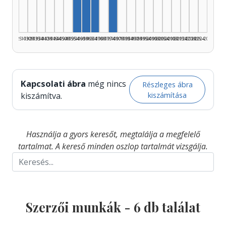
Szerző, 1955–1959: 1
Szerző, 1965–1969: 1
1925–1929
1930–1934
1935–1939
1940–1944
1945–1949
1950–1954
1955–1959
1960–1964
1965–1969
1970–1974
1975–1979
1980–1984
1985–1989
1990–1994
1995–1999
2000–2004
2005–2009
2010–2014
2015–2019
2020–2024
2025–2026
Kapcsolati ábra
még nincs
Részleges ábra
kiszámítása
kiszámítva.
Használja a gyors keresőt, megtalálja a megfelelő
tartalmat. A kereső minden oszlop tartalmát vizsgálja.
Szerzői munkák -
6
db találat