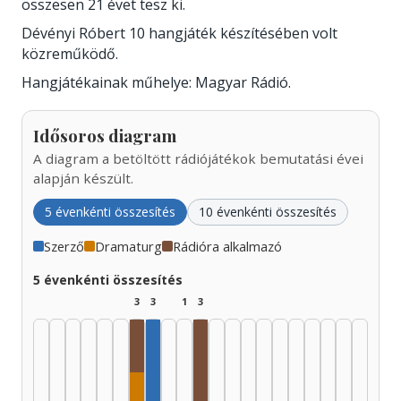
összesen 21 évet tesz ki.
Dévényi Róbert 10 hangjáték készítésében volt
közreműködő.
Hangjátékainak műhelye: Magyar Rádió.
Idősoros diagram
A diagram a betöltött rádiójátékok bemutatási évei
alapján készült.
5 évenkénti összesítés
10 évenkénti összesítés
Szerző
Dramaturg
Rádióra alkalmazó
5 évenkénti összesítés
3
3
1
3
Rádióra alkalmazó, 1955–1959: 1