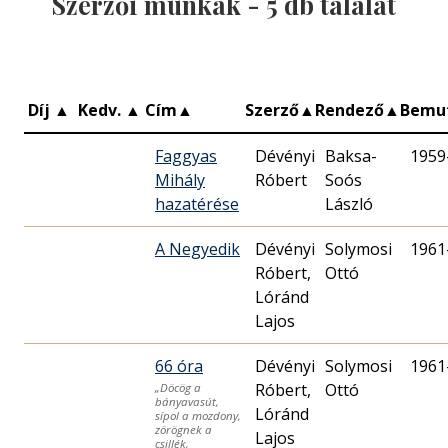
Szerzői munkák -
5
db találat
Díj
▲
Kedv.
▲
Cím
▲
Szerző
▲
Rendező
▲
Bemu
Faggyas
Dévényi
Baksa-
1959
Mihály
Róbert
Soós
hazatérése
László
A Negyedik
Dévényi
Solymosi
1961
Róbert,
Ottó
Lóránd
Lajos
66 óra
Dévényi
Solymosi
1961
Róbert,
Ottó
„Döcög a
bányavasút,
Lóránd
sípol a mozdony,
zörögnek a
Lajos
csillék,