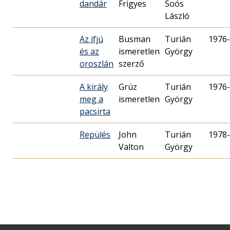
dandár
Frigyes
Soós
László
Az ifjú
Busman
Turián
1976-
és az
ismeretlen
György
oroszlán
szerző
A király
Grúz
Turián
1976-
meg a
ismeretlen
György
pacsirta
Repülés
John
Turián
1978-
Valton
György