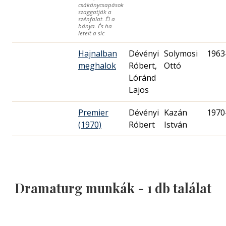
csákánycsapások
szaggatják a
szénfalat. Él a
bánya. És ha
letelt a sic
Hajnalban
Dévényi
Solymosi
1963
meghalok
Róbert,
Ottó
Lóránd
Lajos
Premier
Dévényi
Kazán
1970
(1970)
Róbert
István
Dramaturg munkák -
1
db találat