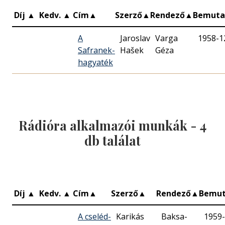
Díj
▲
Kedv.
▲
Cím
▲
Szerző
▲
Rendező
▲
Bemut
A
Jaroslav
Varga
1958-1
Safranek-
Hašek
Géza
hagyaték
Rádióra alkalmazói munkák -
4
db találat
Díj
▲
Kedv.
▲
Cím
▲
Szerző
▲
Rendező
▲
Bemu
A cseléd-
Karikás
Baksa-
1959-