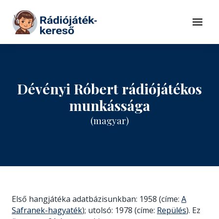
Tovább a navigációhoz
Tovább a tartalomhoz
Menü
Dévényi Róbert rádiójátékos
munkássága
(magyar)
Első hangjátéka adatbázisunkban: 1958 (címe:
A
Safranek-hagyaték
); utolsó: 1978 (címe:
Repülés
). Ez