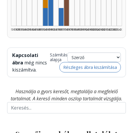
Dramaturg, 1955–1959: 1
Szerző, 1960–1964: 3
Rádióra alkalmazó, 1975–1979
Szerző, 1955–1959: 1
Szerző, 1970–1974: 1
1925–1929
1930–1934
1935–1939
1940–1944
1945–1949
1950–1954
1955–1959
1960–1964
1965–1969
1970–1974
1975–1979
1980–1984
1985–1989
1990–1994
1995–1999
2000–2004
2005–2009
2010–2014
2015–2019
2020–2024
2025–2026
Kapcsolati
Számítás
alapja
ábra
még nincs
Részleges ábra kiszámítása
kiszámítva.
Használja a gyors keresőt, megtalálja a megfelelő
tartalmat. A kereső minden oszlop tartalmát vizsgálja.