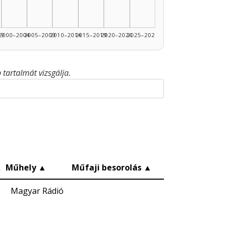
99
2000–2004
2005–2009
2010–2014
2015–2019
2020–2024
2025–2026
tartalmát vizsgálja.
▲
Műhely
▲
Műfaji besorolás
▲
Magyar Rádió