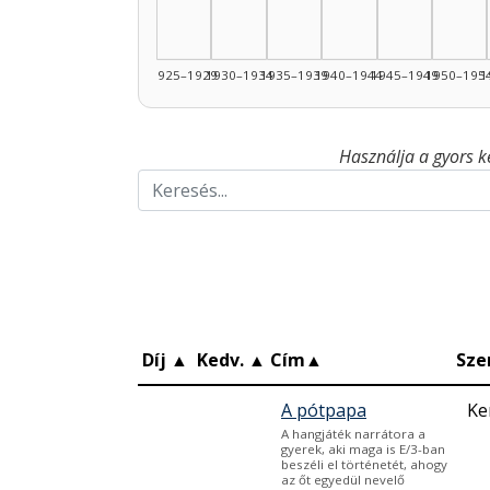
1925–1929
1930–1934
1935–1939
1940–1944
1945–1949
1950–195
1
Használja a gyors k
Díj
▲
Kedv.
▲
Cím
▲
Sze
A pótpapa
Ke
A hangjáték narrátora a
gyerek, aki maga is E/3-ban
beszéli el történetét, ahogy
az őt egyedül nevelő