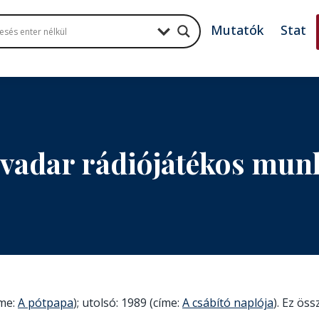
Mutatók
Stat
ivadar rádiójátékos mun
íme:
A pótpapa
); utolsó: 1989 (címe:
A csábító naplója
). Ez öss