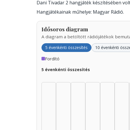
Dani Tivadar 2 hangjáték készítésében vo
Hangjátékainak műhelye: Magyar Rádió.
Idősoros diagram
A diagram a betöltött rádiójátékok bemutat
5 évenkénti összesítés
10 évenkénti össz
Fordító
5 évenkénti összesítés