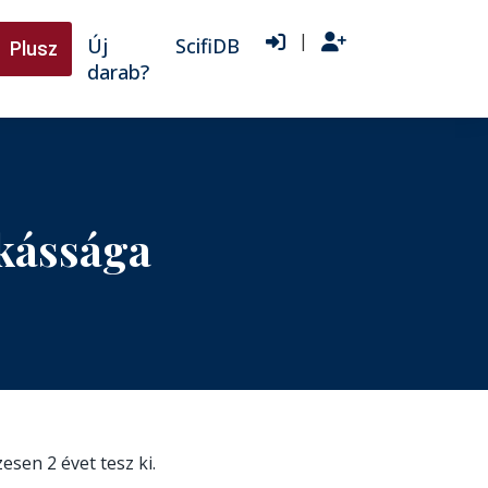
|
Új
ScifiDB
Plusz
darab?
kássága
zesen 2 évet tesz ki.