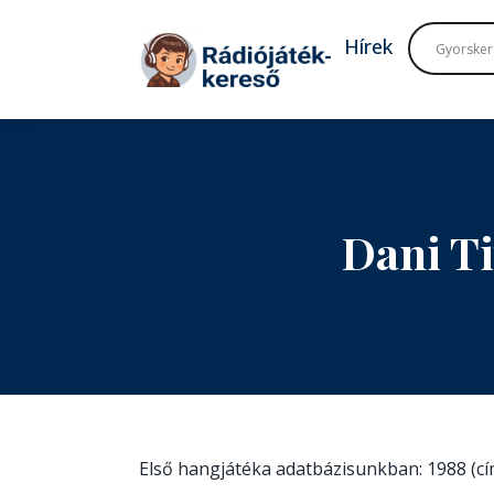
Tovább a navigációhoz
Tovább a tartalomhoz
Hírek
Dani T
Első hangjátéka adatbázisunkban: 1988 (c