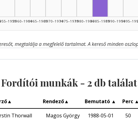
4
955–1959
1960–1964
1965–1969
1970–1974
1975–1979
1980–1984
1985–1989
1990–1994
1995–19
eresőt, megtalálja a megfelelő tartalmat. A kereső minden oszlop 
Fordítói munkák -
2
db találat
rző
▲
Rendező
▲
Bemutató
▲
Perc
rstin Thorwall
Magos György
1988-05-01
50