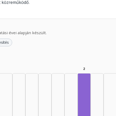
lt közreműködő.
ási évei alapján készült.
esítés
2
Fordító, 1985–19