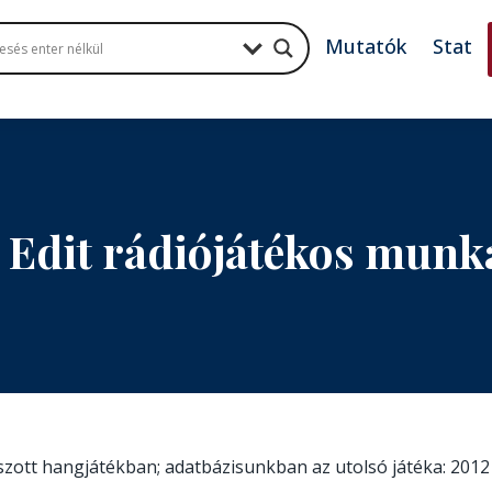
Mutatók
Stat
 Edit rádiójátékos munk
tszott hangjátékban; adatbázisunkban az utolsó játéka: 2012