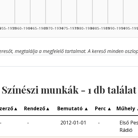
4
955–1959
1960–1964
1965–1969
1970–1974
1975–1979
1980–1984
1985–1989
1990–1994
1995–19
eresőt, megtalálja a megfelelő tartalmat. A kereső minden oszlop 
Színészi munkák -
1
db találat
zerző
▲
Rendező
▲
Bemutató
▲
Perc
▲
Műhely
-
-
2012-01-01
-
Első Pe
Rádió