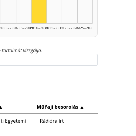
99
2000–2004
2005–2009
2010–2014
2015–2019
2020–2024
2025–2026
tartalmát vizsgálja.
▲
Műfaji besorolás
▲
sti Egyetemi
Rádióra írt