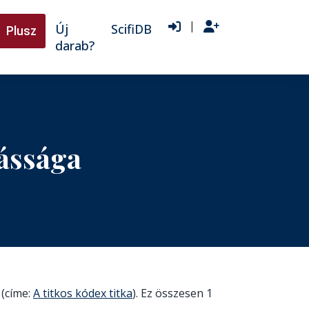
|
Új
ScifiDB
Plusz
darab?
ássága
 (címe:
A titkos kódex titka
). Ez összesen 1