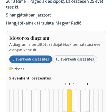
2013 (címe:
Tragédiák és cipők
). Ez összesen 25 évet
tesz ki.
5 hangjátékban játszott.
Hangjátékainak társulata: Magyar Rádió.
Idősoros diagram
A diagram a betöltött rádiójátékok bemutatási évei
alapján készült.
5 évenkénti összesítés
10 évenkénti összesítés
Színész
5 évenkénti összesítés
1
2
1
1