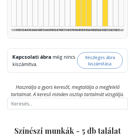
Színész, 1990–1994: 2
Színész, 1985–1989: 1
Színész, 1995–1999: 
Színész, 2010
1925–1929
1930–1934
1935–1939
1940–1944
1945–1949
1950–1954
1955–1959
1960–1964
1965–1969
1970–1974
1975–1979
1980–1984
1985–1989
1990–1994
1995–1999
2000–2004
2005–2009
2010–2014
2015–2019
2020–2024
2025–2026
Kapcsolati ábra
még nincs
Részleges ábra
kiszámítása
kiszámítva.
Használja a gyors keresőt, megtalálja a megfelelő
tartalmat. A kereső minden oszlop tartalmát vizsgálja.
Színészi munkák -
5
db találat