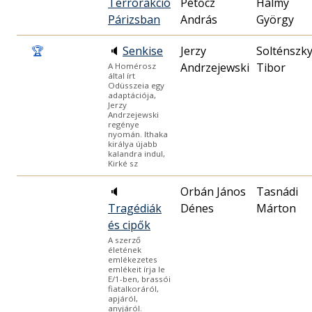
Terrorakció
Petőcz
Halmy
Párizsban
András
György
🏆
🔈
Senkise
Jerzy
Solténszk
Andrzejewski
Tibor
A Homérosz
által írt
Odüsszeia egy
adaptációja,
Jerzy
Andrzejewski
regénye
nyomán. Ithaka
királya újabb
kalandra indul,
Kirké sz
🔈
Orbán János
Tasnádi
Tragédiák
Dénes
Márton
és cipők
A szerző
életének
emlékezetes
emlékeit írja le
E/1-ben, brassói
fiatalkoráról,
apjáról,
anyjáról.