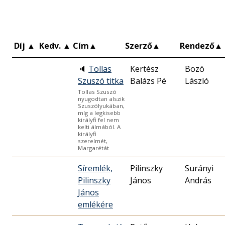
Díj
▲
Kedv.
▲
Cím
▲
Szerző
▲
Rendező
▲
🔈
Tollas
Kertész
Bozó
Szuszó titka
Balázs Pé
László
Tollas Szuszó
nyugodtan alszik
Szuszólyukában,
míg a legkisebb
királyfi fel nem
kelti álmából. A
királyfi
szerelmét,
Margarétát
Síremlék,
Pilinszky
Surányi
Pilinszky
János
András
János
emlékére