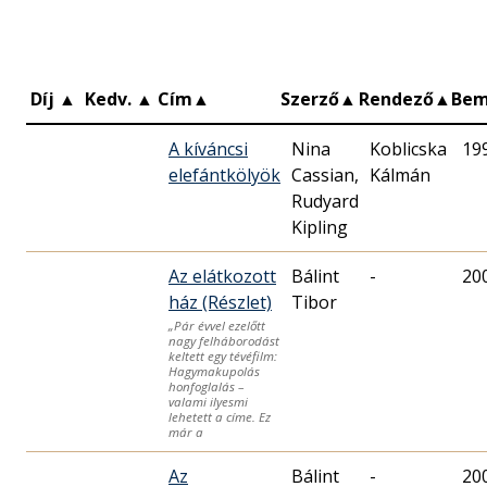
Díj
▲
Kedv.
▲
Cím
▲
Szerző
▲
Rendező
▲
Bem
A kíváncsi
Nina
Koblicska
19
elefántkölyök
Cassian,
Kálmán
Rudyard
Kipling
Az elátkozott
Bálint
-
20
ház (Részlet)
Tibor
„Pár évvel ezelőtt
nagy felháborodást
keltett egy tévéfilm:
Hagymakupolás
honfoglalás –
valami ilyesmi
lehetett a címe. Ez
már a
Az
Bálint
-
20