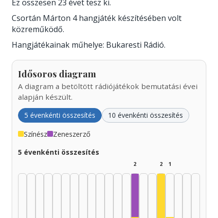
Ez összesen 23 évet tesz ki.
Csortán Márton 4 hangjáték készítésében volt
közreműködő.
Hangjátékainak műhelye: Bukaresti Rádió.
Idősoros diagram
A diagram a betöltött rádiójátékok bemutatási évei
alapján készült.
5 évenkénti összesítés
10 évenkénti összesítés
Színész
Zeneszerző
5 évenkénti összesítés
2
2
1
Zeneszerző, 1990–1994