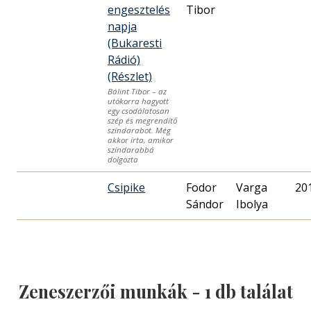
engesztelés
Tibor
napja
(Bukaresti
Rádió)
(Részlet)
Bálint Tibor – az
utókorra hagyott
egy csodálatosan
szép és megrendítő
színdarabot. Még
akkor írta, amikor
színdarabbá
dolgozta
Csipike
Fodor
Varga
20
Sándor
Ibolya
Zeneszerzői munkák -
1
db találat