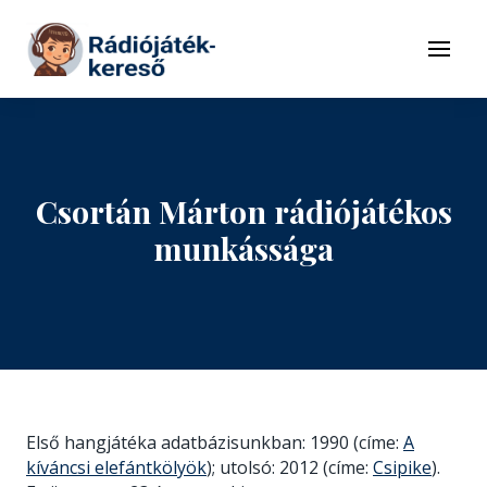
Tovább a navigációhoz
Tovább a tartalomhoz
Menü
Csortán Márton rádiójátékos
munkássága
Első hangjátéka adatbázisunkban: 1990 (címe:
A
kíváncsi elefántkölyök
); utolsó: 2012 (címe:
Csipike
).