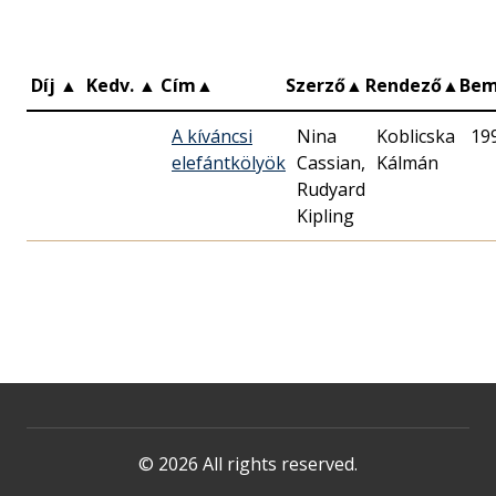
Díj
▲
Kedv.
▲
Cím
▲
Szerző
▲
Rendező
▲
Bem
A kíváncsi
Nina
Koblicska
19
elefántkölyök
Cassian,
Kálmán
Rudyard
Kipling
© 2026 All rights reserved.