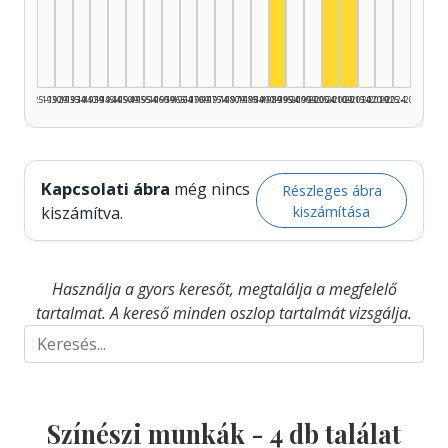
Színész, 2005–2
Színész, 1990–1994: 1
Színész, 2010
1925–1929
1930–1934
1935–1939
1940–1944
1945–1949
1950–1954
1955–1959
1960–1964
1965–1969
1970–1974
1975–1979
1980–1984
1985–1989
1990–1994
1995–1999
2000–2004
2005–2009
2010–2014
2015–2019
2020–2024
2025–2026
Kapcsolati ábra
még nincs
Részleges ábra
kiszámítása
kiszámítva.
Használja a gyors keresőt, megtalálja a megfelelő
tartalmat. A kereső minden oszlop tartalmát vizsgálja.
Színészi munkák -
4
db találat