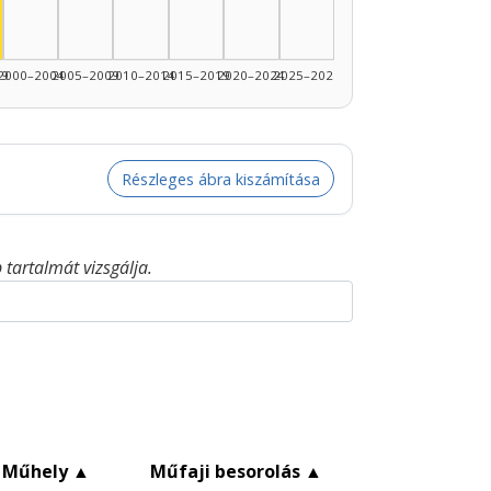
99
2000–2004
2005–2009
2010–2014
2015–2019
2020–2024
2025–2026
Részleges ábra kiszámítása
tartalmát vizsgálja.
Műhely
▲
Műfaji besorolás
▲