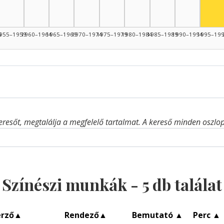
4
955–1959
1960–1964
1965–1969
1970–1974
1975–1979
1980–1984
1985–1989
1990–1994
1995–19
eresőt, megtalálja a megfelelő tartalmat. A kereső minden oszlop 
Színészi munkák -
5
db találat
erző
▲
Rendező
▲
Bemutató
▲
Perc
▲