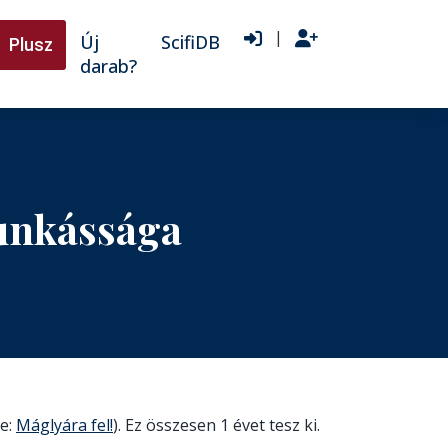
|
Új
ScifiDB
Plusz
darab?
unkássága
me:
Máglyára fel!
). Ez összesen 1 évet tesz ki.