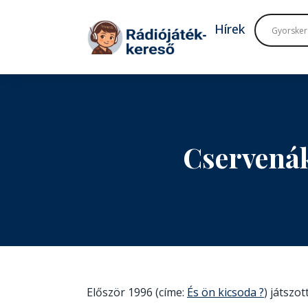
Tovább a navigációhoz
Tovább a tartalomhoz
Hírek
Cservená
Először 1996 (címe:
És ön kicsoda ?
) játszo