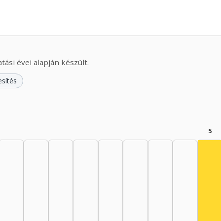
ási évei alapján készült.
esítés
5
Szí