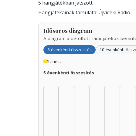
5 hangjátékban játszott.
Hangjátékainak társulata: Újvidéki Rádió.
Idősoros diagram
A diagram a betöltött rádiójátékok bemutat
5 évenkénti összesítés
10 évenkénti össz
Színész
5 évenkénti összesítés