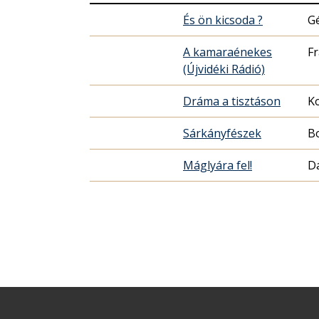
És ön kicsoda ?
G
A kamaraénekes
F
(Újvidéki Rádió)
Dráma a tisztáson
K
Sárkányfészek
B
Máglyára fel!
Dá