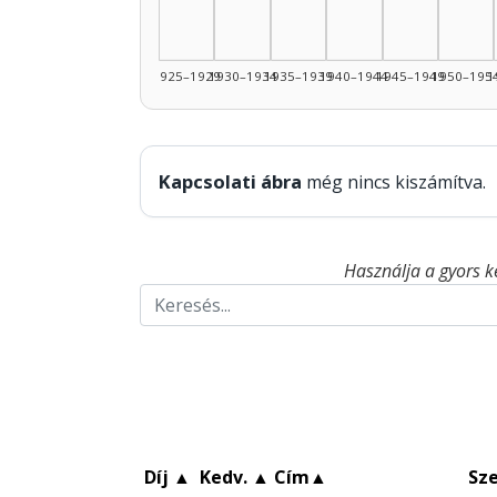
1925–1929
1930–1934
1935–1939
1940–1944
1945–1949
1950–195
1
Kapcsolati ábra
még nincs kiszámítva.
Használja a gyors k
Díj
▲
Kedv.
▲
Cím
▲
Sz