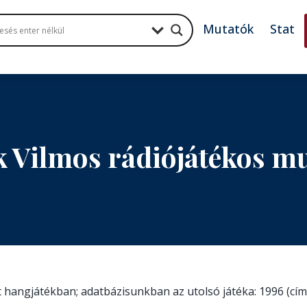
Mutatók
Stat
k Vilmos rádiójátékos m
tt hangjátékban; adatbázisunkban az utolsó játéka: 1996 (cí