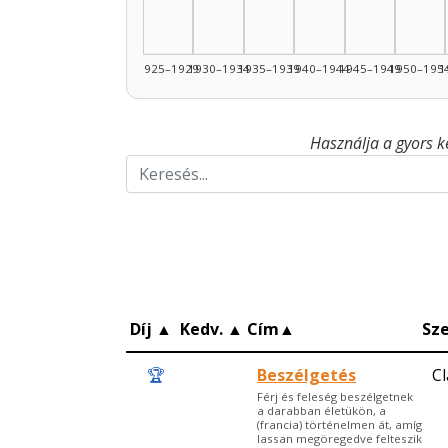
1925–1929
1930–1934
1935–1939
1940–1944
1945–1949
1950–195
1
Használja a gyors k
Díj
▲
Kedv.
▲
Cím
▲
Sz
🏆
Beszélgetés
C
Férj és feleség beszélgetnek
a darabban életükön, a
(francia) történelmen át, amíg
lassan megöregedve felteszik