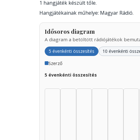
1 hangjáték készült tőle.
Hangjátékainak műhelye: Magyar Rádió.
Idősoros diagram
A diagram a betöltött rádiójátékok bemutat
5 évenkénti összesítés
10 évenkénti össz
Szerző
5 évenkénti összesítés