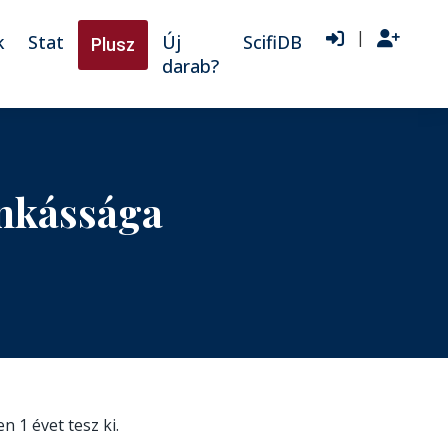
|
k
Stat
Új
ScifiDB
Plusz
darab?
nkássága
en 1 évet tesz ki.