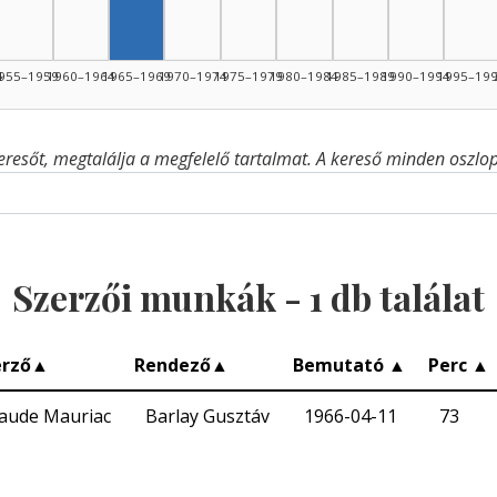
4
955–1959
1960–1964
1965–1969
1970–1974
1975–1979
1980–1984
1985–1989
1990–1994
1995–19
eresőt, megtalálja a megfelelő tartalmat. A kereső minden oszlop 
Szerzői munkák -
1
db találat
erző
▲
Rendező
▲
Bemutató
▲
Perc
▲
laude Mauriac
Barlay Gusztáv
1966-04-11
73