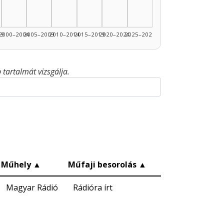
99
2000–2004
2005–2009
2010–2014
2015–2019
2020–2024
2025–2026
tartalmát vizsgálja.
Műhely
▲
Műfaji besorolás
▲
Magyar Rádió
Rádióra írt