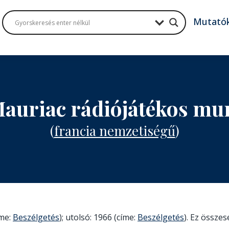
Mutató
Mauriac rádiójátékos mu
(
francia nemzetiségű
)
íme:
Beszélgetés
); utolsó: 1966 (címe:
Beszélgetés
). Ez összes