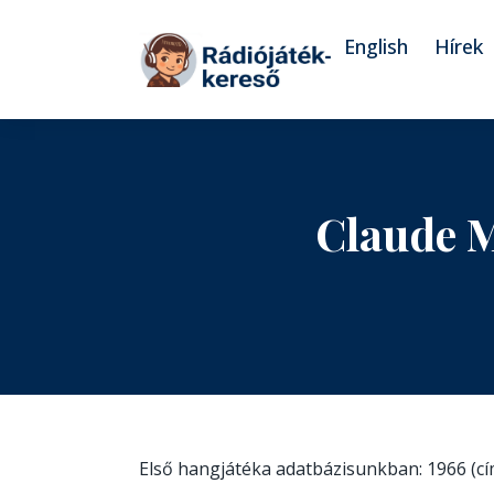
Tovább a navigációhoz
Tovább a tartalomhoz
English
Hírek
Claude 
Első hangjátéka adatbázisunkban: 1966 (c