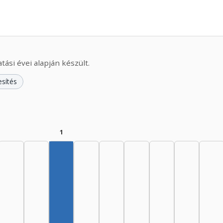
ási évei alapján készült.
esítés
1
Szerző, 1965–1969: 1