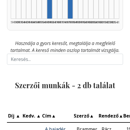
1925–1929
1930–1934
1935–1939
1940–1944
1945–1949
1950–1954
1955–1959
1960–1964
1965–1969
1970–1974
1975–1979
1980–1984
1985–1989
1990–1994
1995–1999
2000–2004
2005–2009
2010–2014
2015–2019
2020–2024
2025–2026
Használja a gyors keresőt, megtalálja a megfelelő
tartalmat. A kereső minden oszlop tartalmát vizsgálja.
Szerzői munkák -
2
db találat
Díj
▲
Kedv.
▲
Cím
▲
Szerző
▲
Rendező
▲
Be
A bajadér
Brammer
Rácz
1