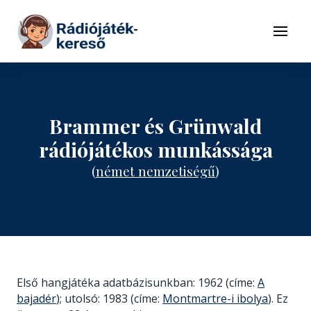
Tovább a navigációhoz
Tovább a tartalomhoz
Menü
Brammer és Grünwald
rádiójátékos munkássága
(
német nemzetiségű
)
Első hangjátéka adatbázisunkban: 1962 (címe:
A
bajadér
); utolsó: 1983 (címe:
Montmartre-i ibolya
). Ez