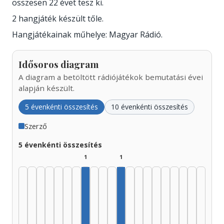
összesen 22 évet tesz ki.
2 hangjáték készült tőle.
Hangjátékainak műhelye: Magyar Rádió.
Idősoros diagram
A diagram a betöltött rádiójátékok bemutatási évei
alapján készült.
5 évenkénti összesítés
10 évenkénti összesítés
Szerző
5 évenkénti összesítés
1
1
Szerző, 1960–1964: 1
Szerző, 1980–1984: 1