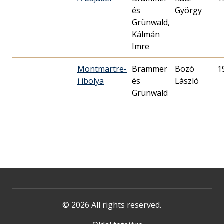
és
György
Grünwald,
Kálmán
Imre
Montmartre-
Brammer
Bozó
1
i ibolya
és
László
Grünwald
© 2026 All rights reserved.